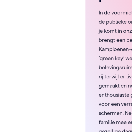
In de voormidd
de publieke o
je komt in onz
brengt een be
Kampioenen-c
‘green key’ we
belevingsruim
rij terwijl er 
gemaakt en n
enthousiaste
voor een verr
schermen. Ne
familie mee e
gezellige dag