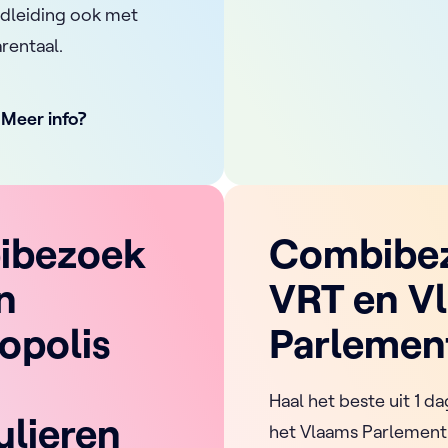
dleiding ook met
rentaal.
Meer info?
ibezoek
Combibe
n
VRT en V
opolis
Parlemen
Haal het beste uit 1 d
ulieren
het Vlaams Parlement