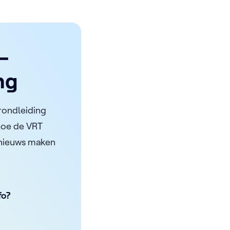
-
ng
rondleiding
 hoe de VRT
s nieuws maken
fo?