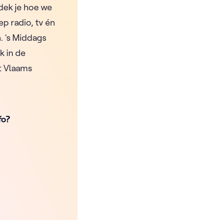
dek je hoe we
p radio, tv én
. 's Middags
jk in de
t Vlaams
fo?