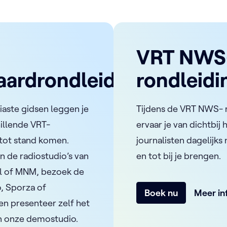
VRT NWS
aardrondleiding
rondleidi
aste gidsen leggen je
Tijdens de VRT NWS- 
hillende VRT-
ervaar je van dichtbij
tot stand komen.
journalisten dagelijk
n de radiostudio’s van
en tot bij je brengen.
el of MNM, bezoek de
o, Sporza of
Boek nu
Meer in
en presenteer zelf het
n onze demostudio.