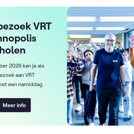
bezoek VRT
hnopolis
cholen
er 2026 kan je als
bezoek aan VRT
met een namiddag
Meer info