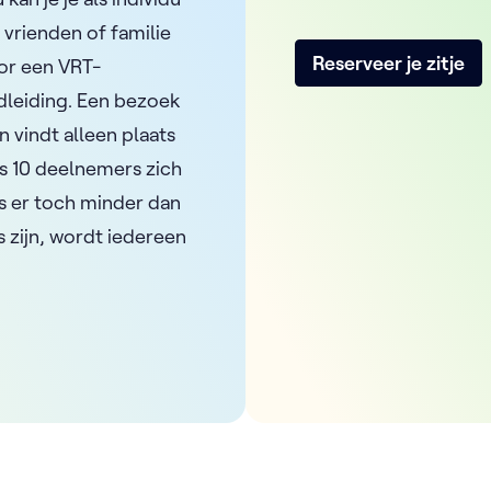
 vrienden of familie
Reserveer je zitje
oor een VRT-
leiding. Een bezoek
n vindt alleen plaats
ns 10 deelnemers zich
ls er toch minder dan
 zijn, wordt iedereen