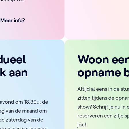
Meer info?
dueel
Woon ee
k aan
opname b
Altijd al eens in de stu
zitten tijdens de opn
vond om 18.30u, de
show? Schrijf je nu in
dag van de maand om
reserveren een zitje s
de zaterdag van de
jou!
an je je als individu