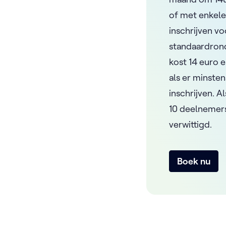
of met enkele
inschrijven v
standaardrond
kost 14 euro e
als er minste
inschrijven. A
10 deelnemers
verwittigd.
Boek nu