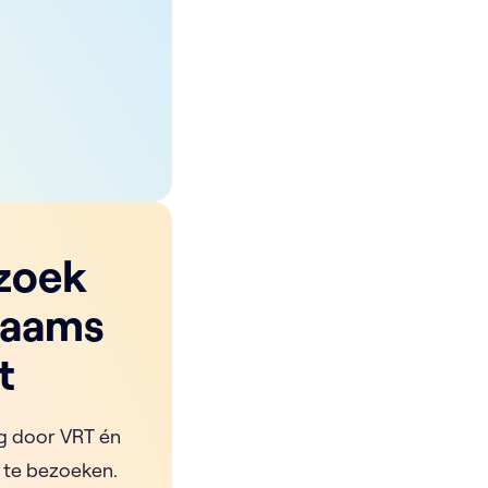
zoek
laams
t
ag door VRT én
 te bezoeken.