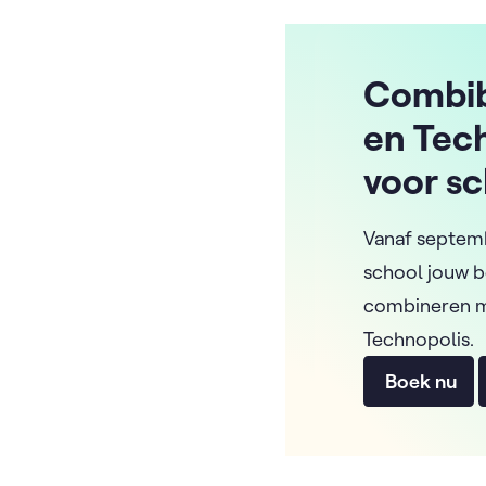
Combi
en Tec
voor s
Vanaf septemb
school jouw 
combineren 
Technopolis.
Boek nu