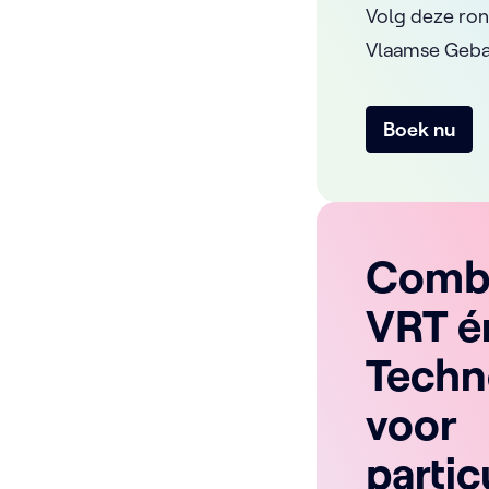
Volg deze ron
Vlaamse Geba
Boek nu
Comb
VRT é
Techn
voor
partic