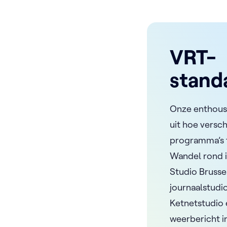
VRT-
stand
Onze enthousi
uit hoe versc
programma’s 
Wandel rond i
Studio Bruss
journaalstudi
Ketnetstudio 
weerbericht i