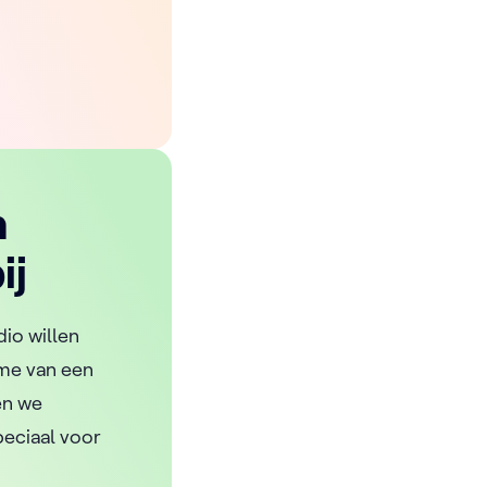
n
ij
dio willen
ame van een
 en we
peciaal voor