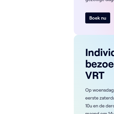
Boek nu
Indivi
bezoe
VRT
Op woensdaga
eerste zater
10u en de der
maand om 14u k