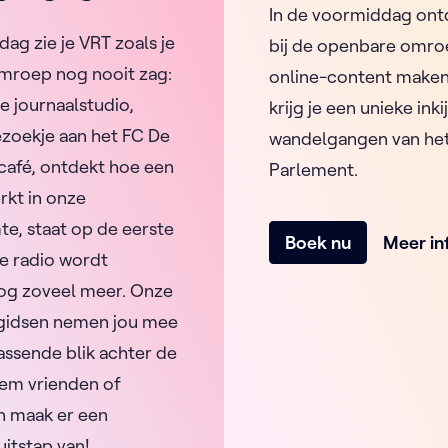
In de voormiddag ont
ag zie je VRT zoals je
bij de openbare omroe
mroep nog nooit zag:
online-content maken
e journaalstudio,
krijg je een unieke inki
zoekje aan het FC De
wandelgangen van he
afé, ontdekt hoe een
Parlement.
rkt in onze
te, staat op de eerste
Boek nu
Meer in
live radio wordt
og zoveel meer. Onze
 gidsen nemen jou mee
assende blik achter de
em vrienden of
n maak er een
uitstap van!