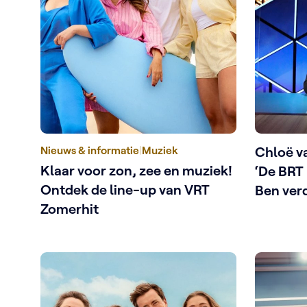
Nieuws & informatie
|
Muziek
Chloë v
Klaar voor zon, zee en muziek!
‘De BRT
Ontdek de line-up van VRT
Ben ver
Zomerhit