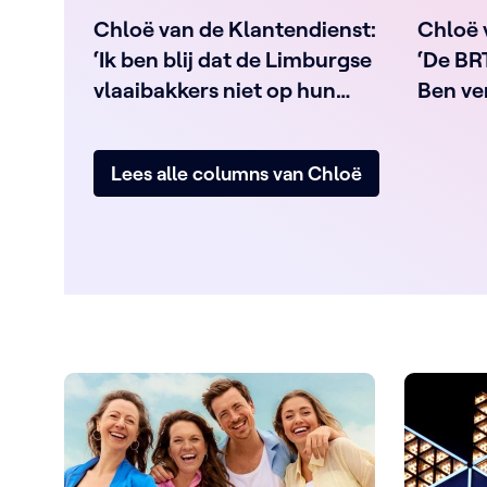
Chloë van de Klantendienst:
Chloë 
‘Ik ben blij dat de Limburgse
‘De BR
vlaaibakkers niet op hun
Ben ve
tenen waren getrapt’
Lees alle columns van Chloë