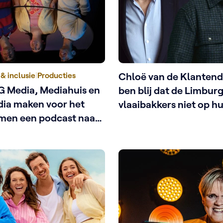
 & inclusie
|
Producties
Chloë van de Klantendi
G Media, Mediahuis en
ben blij dat de Limbur
dia maken voor het
vlaaibakkers niet op h
amen een podcast naar
waren getrapt’
ing van Antwerp Pride