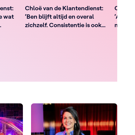
enst:
Chloë van de Klantendienst:
Chloë v
ie wat
‘Ben blijft altijd en overal
‘Als Ro
zichzelf. Consistentie is ook
mag dr
een kwaliteit’
dan nie