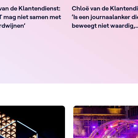
van de Klantendienst:
Chloë van de Klantendi
T mag niet samen met
‘Is een journaalanker d
rdwijnen’
beweegt niet waardig,
misschien?’