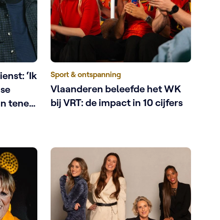
enst: ‘Ik
Sport & ontspanning
Vlaanderen beleefde het WK
gse
bij VRT: de impact in 10 cijfers
un tenen