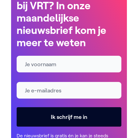
bij VRT? In onze
maandelijkse
nieuwsbrief kom je
meer te weten
Naam
E-mailadres *
Ik schrijf me in
De nieuwsbrief is gratis én je kan je steeds