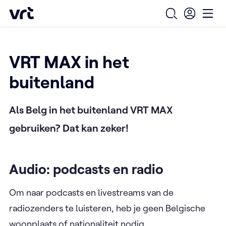
Ga naar de hoofdinhoud
VRT (home)
/
/
Home
Ons aanbod
VRT in het buitenland
Open zoekfo
Ope
VRT MAX in het
buitenland
Als Belg in het buitenland VRT MAX
gebruiken? Dat kan zeker!
Audio: podcasts en radio
Om naar podcasts en livestreams van de
radiozenders te luisteren, heb je geen Belgische
woonplaats of nationaliteit nodig.