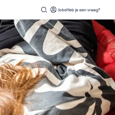
Jobs
Heb je een vraag?
Open zoekformulier