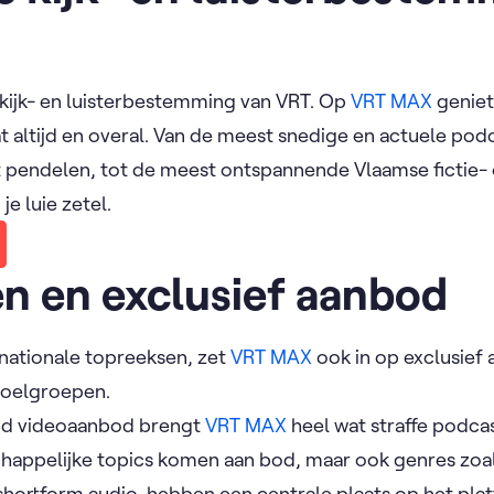
e kijk- en luisterbestemming van VRT. Op
VRT MAX
geniet 
t altijd en overal. Van de meest snedige en actuele podc
t pendelen, tot de meest ontspannende Vlaamse fictie- 
je luie zetel.
n en exclusief aanbod
nationale topreeksen, zet
VRT MAX
ook in op exclusief
 doelgroepen.
nd videoaanbod brengt
VRT MAX
heel wat straffe podcas
happelijke topics komen aan bod, maar ook genres zoa
shortform audio, hebben een centrale plaats op het pla