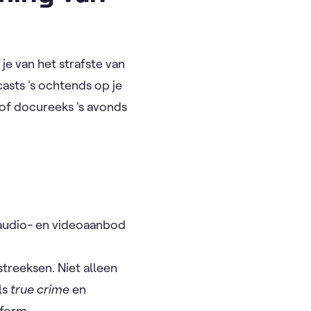
je van het strafste van
asts 's ochtends op je
of docureeks 's avonds
 audio- en videoaanbod
treeksen. Niet alleen
ls
true crime
en
tform.