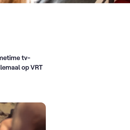
imetime tv-
llemaal op VRT