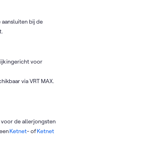
 aansluiten bij de
t.
jk ingericht voor
chikbaar via VRT MAX.
 voor de allerjongsten
 een
Ketnet
- of
Ketnet