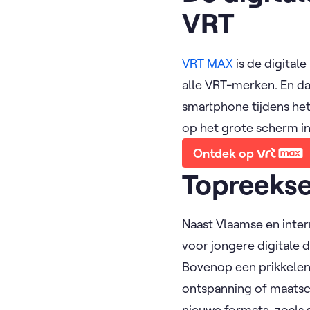
VRT
VRT MAX
is de digital
alle VRT-merken. En da
smartphone tijdens he
op het grote scherm in 
Ontdek op
Topreekse
Naast Vlaamse en inter
voor jongere digitale
Bovenop een prikkele
ontspanning of maatsc
nieuwe formats, zoals 