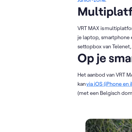
Multiplat
VRT MAX is multiplatfo
je laptop, smartphone 
settopbox van Telenet
Op je sma
Het aanbod van VRT MAX
kan
via iOS (iPhone en 
(met een Belgisch domi