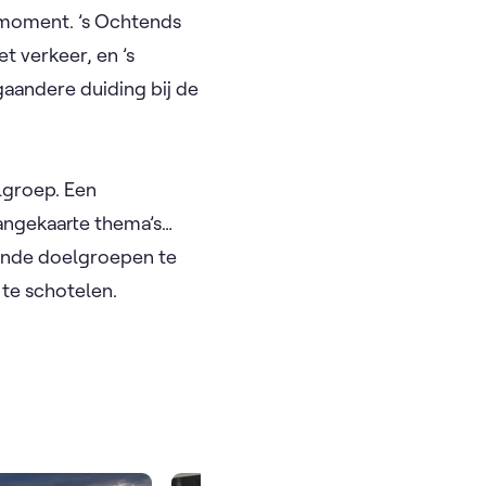
 moment. ’s Ochtends
t verkeer, en ’s
gaandere duiding bij de
lgroep. Een
aangekaarte thema’s…
llende doelgroepen te
 te schotelen.