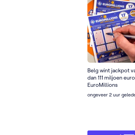
Belg wint jackpot 
dan 111 miljoen eur
EuroMillions
ongeveer 2 uur geled