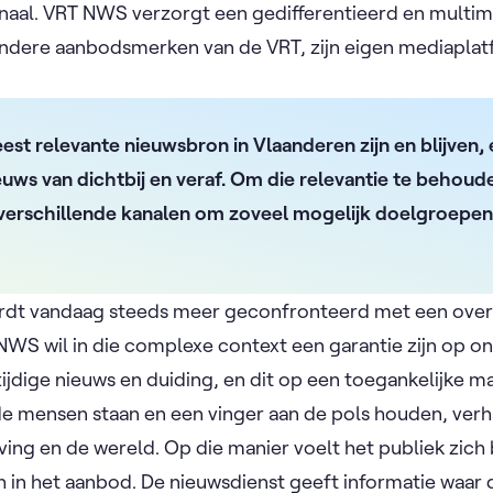
ionaal. VRT NWS verzorgt een gedifferentieerd en mult
 andere aanbodsmerken van de VRT, zijn eigen mediaplat
st relevante nieuwsbron in Vlaanderen zijn en blijven,
uws van dichtbij en veraf. Om die relevantie te behoud
 verschillende kanalen om zoveel mogelijk doelgroepen
rdt vandaag steeds meer geconfronteerd met een over
NWS wil in die complexe context een garantie zijn op on
jdige nieuws en duiding, en dit op een toegankelijke ma
de mensen staan en een vinger aan de pols houden, ver
ing en de wereld. Op die manier voelt het publiek zich
in het aanbod. De nieuwsdienst geeft informatie waar 