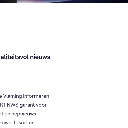
liteitsvol nieuws
e Vlaming informeren
t VRT NWS garant voor
cht en nepnieuws
zowel lokaal en