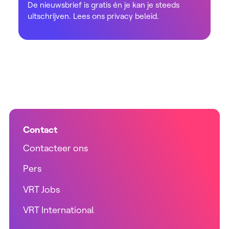
De nieuwsbrief is gratis én je kan je steeds
uitschrijven. Lees ons
privacy beleid
.
Contact
Contacteer ons
Pers
VRT Jobs
VRT International