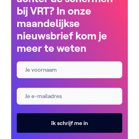
bij VRT? In onze
maandelijkse
nieuwsbrief kom je
meer te weten
Naam
E-mailadres *
Ik schrijf me in