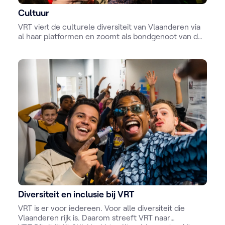
Cultuur
VRT viert de culturele diversiteit van Vlaanderen via
al haar platformen en zoomt als bondgenoot van de
cultuursector elke dag opnieuw in op boeken,
beeldende en podiumkunsten en film. En dat is lang
niet alles: ook disciplines als architectuur, games,
erfgoed of opera en andere disciplines komen aan
bod.
Diversiteit en inclusie bij VRT
VRT is er voor iedereen. Voor alle diversiteit die
Vlaanderen rijk is. Daarom streeft VRT naar