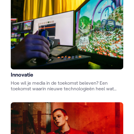
Innovatie
Hoe wil je media in de toekomst beleven? Een
toekomst waarin nieuwe technologieën heel wat
uitdagingen, maar ook kansen met zich
meebrengen. Of dat nu over één jaar is of over vijf,
VRT is er vandaag al mee bezig. En dat doen we niet
alleen. VRT bundelt wereldwijd de krachten met
andere partners om je de sterkste verhalen op de
beste manier te brengen.