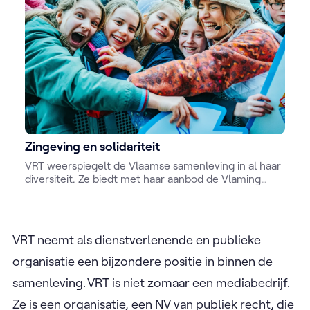
Zingeving en solidariteit
VRT weerspiegelt de Vlaamse samenleving in al haar
diversiteit. Ze biedt met haar aanbod de Vlaming
troost en (h)erkenning met programma’s rond
zingeving waar -soms confronterende thema’s-
zoals rouw en verlies aan bod komen.
VRT neemt als dienstverlenende en publieke
organisatie een bijzondere positie in binnen de
samenleving. VRT is niet zomaar een
mediabedrijf.
Ze is een organisatie, een NV van publiek recht, die