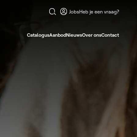
Jobs
Heb je een vraag?
Open zoekformulier
Catalogus
Aanbod
Nieuws
Over ons
Contact