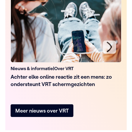
Nieuws & informatie
|
Over VRT
Pr
Achter elke online reactie zit een mens: zo
VR
ondersteunt VRT schermgezichten
z
Meer nieuws over VRT