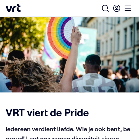
Homepage
Ga naar de hoofdinhoud
VRT (home)
Open zoekfo
Ope
VRT viert de Pride
Iedereen verdient liefde. Wie je ook bent, be
proud! Laat ons samen diversiteit vieren.