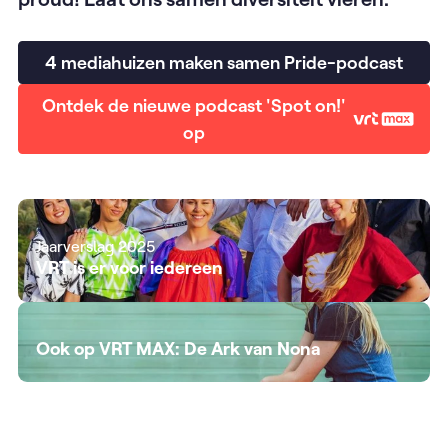
4 mediahuizen maken samen Pride-podcast
Ontdek de nieuwe podcast 'Spot on!'
op
Jaarverslag 2025
VRT is er voor iedereen
Ook op VRT MAX: De Ark van Nona