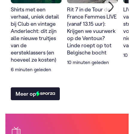
Shirts met een
Rit 7 in de Tour de
LIVE
verhaal, uniek detail
France Femmes LIVE
van
bij Club en vintage
(vanaf 13.15 uur):
stra
Anderlecht: dit zijn
Krijgen we vuurwerk
voor
alle nieuwe truitjes
op de Ventoux?
nie
van de
Linde roept op tot
van 
eersteklassers (en
Belgische bocht
10 m
hoeveel ze kosten)
10 minuten geleden
6 minuten geleden
Meer op