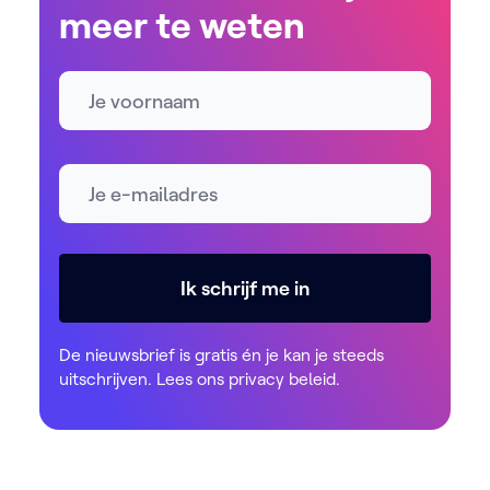
meer te weten
Naam
E-mailadres *
Ik schrijf me in
De nieuwsbrief is gratis én je kan je steeds
uitschrijven. Lees ons
privacy beleid
.