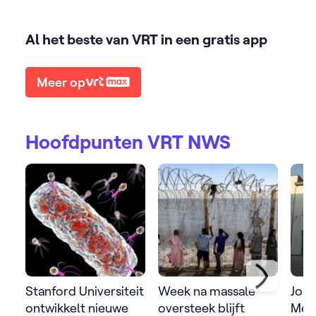
Al het beste van VRT in een gratis app
Meer op
Hoofdpunten VRT NWS
Stanford Universiteit
Week na massale
Jong
ontwikkelt nieuwe
oversteek blijft
Mer