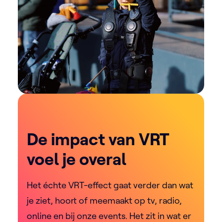
De impact van VRT
voel je overal
Het échte VRT-effect gaat verder dan wat
je ziet, hoort of meemaakt op tv, radio,
online en bij onze events. Het zit in wat er