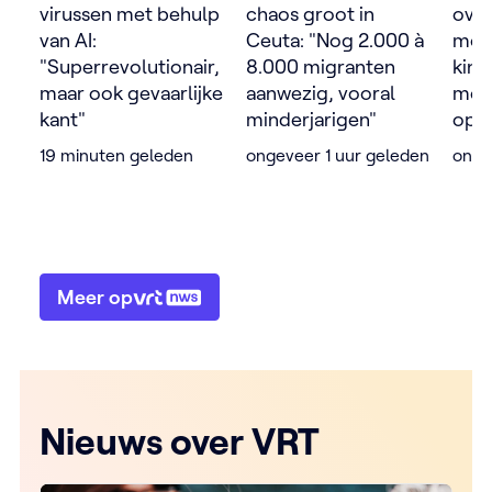
virussen met behulp
chaos groot in
over
van AI:
Ceuta: "Nog 2.000 à
moge
"Superrevolutionair,
8.000 migranten
kind
maar ook gevaarlijke
aanwezig, vooral
moe
kant"
minderjarigen"
opg
19 minuten geleden
ongeveer 1 uur geleden
onge
Meer op
Nieuws over VRT