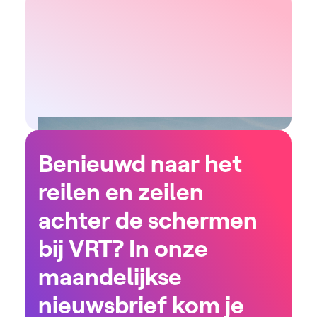
Benieuwd naar het
reilen en zeilen
achter de schermen
bij VRT? In onze
maandelijkse
nieuwsbrief kom je