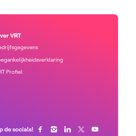
ver VRT
edrijfsgegevens
oegankelijkheidsverklaring
T Profiel
p de socials!