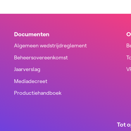
Documenten
O
Algemeen wedstrijdreglement
B
Beheersovereenkomst
T
Jaarverslag
VR
Mediadecreet
Productiehandboek
Tot o