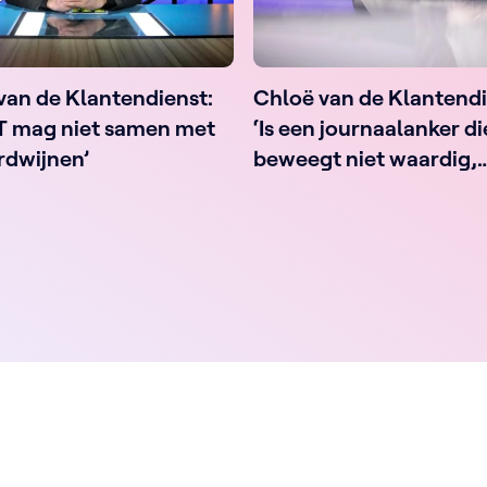
van de Klantendienst:
Chloë van de Klantendi
T mag niet samen met
‘Is een journaalanker d
rdwijnen’
beweegt niet waardig,
misschien?’