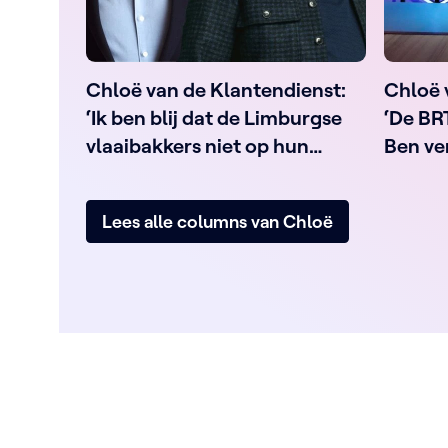
Chloë van de Klantendienst:
Chloë 
‘Ik ben blij dat de Limburgse
‘De BR
vlaaibakkers niet op hun
Ben ve
tenen waren getrapt’
Lees alle columns van Chloë