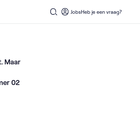
Jobs
Heb je een vraag?
Open zoekformulier
t. Maar
mer 02