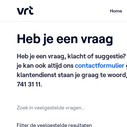
Ga naar de hoofdinhoud
Home
/
Heb je een vraag
VRT (home)
Home
Heb je een vraag
Heb je een vraag, klacht of suggestie? 
je kan ook altijd ons
contactformulier
klantendienst staan je graag te woor
741 31 11.
Zoek in veelgestelde vragen
Filter de veelgestelde resultaten