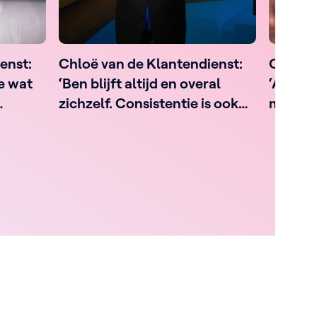
enst:
Chloë van de Klantendienst:
Chloë v
ie wat
‘Ben blijft altijd en overal
‘Als Ro
zichzelf. Consistentie is ook
mag dr
een kwaliteit’
dan nie