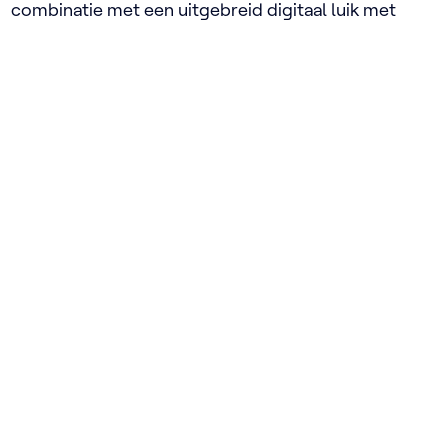
combinatie met een uitgebreid digitaal luik met
audiovisueel materiaal.
Met dit gratis leermiddel werken leerkrachten aan
verschillende eindtermen van de basisvorming van
elke graad en elke finaliteit.