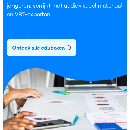
jongeren, verrijkt met audiovisueel materiaal
en VRT-experten.
Ontdek alle eduboxen