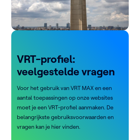
VRT-profiel:
veelgestelde vragen
Voor het gebruik van VRT MAX en een
aantal toepassingen op onze websites
moet je een VRT-profiel aanmaken. De
belangrijkste gebruiksvoorwaarden en
vragen kan je hier vinden.