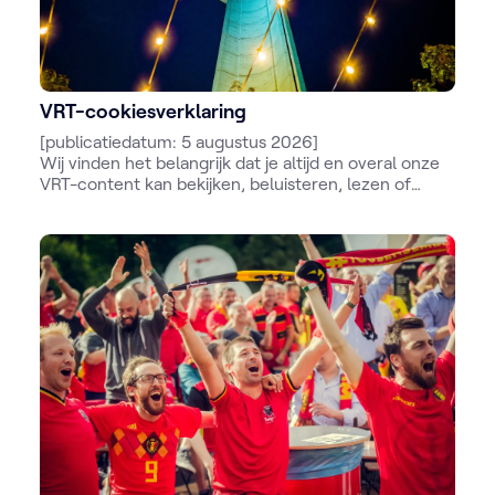
VRT-cookiesverklaring
[publicatiedatum: 5 augustus 2026]
Wij vinden het belangrijk dat je altijd en overal onze
VRT-content kan bekijken, beluisteren, lezen of
beleven. We verlenen je ook graag interactieve
diensten op jouw maat. Daarom schuilen er enkele
technieken achter onze onlinediensten, zoals
cookies en scripts. Die technieken noemen we
hierna voor het gemak cookies. In deze
cookiesverklaring willen we je duidelijk en eenvoudig
uitleggen welke cookies wij of onze partners
gebruiken en waarom wij of onze partners dat doen.
We vertellen je ook hoe jij die cookies kan
controleren.