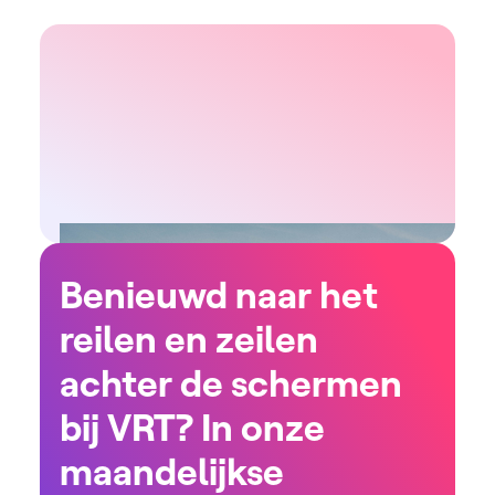
Benieuwd naar het
reilen en zeilen
achter de schermen
bij VRT? In onze
maandelijkse