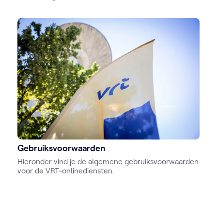
we af en toe persoonlijke gegevens van jou vragen
en verzamelen. Maar we gaan daar heel zorgvuldig
mee om en waken altijd over jouw privacy. We
vertellen je graag hoe we die informatie verzamelen
en waarom we dat doen. Je mag er zeker van zijn:
alles gebeurt transparant, vlot en veilig.
Gebruiksvoorwaarden
Hieronder vind je de algemene gebruiksvoorwaarden
voor de VRT-onlinediensten.