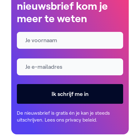
nieuwsbrief kom je
meer te weten
Naam
E-mailadres *
Ik schrijf me in
De nieuwsbrief is gratis én je kan je steeds
uitschrijven. Lees ons
privacy beleid
.