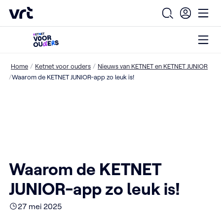
VRT (home)
Open zoekfo
Ope
Open
Ga naar de hoofdinhoud
/
/
Home
Ketnet voor ouders
Nieuws van KETNET en KETNET JUNIOR
/
Waarom de KETNET JUNIOR-app zo leuk is!
Waarom de KETNET
JUNIOR-app zo leuk is!
27 mei 2025