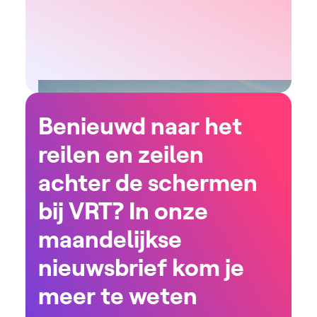
Benieuwd naar het
reilen en zeilen
achter de schermen
bij VRT? In onze
maandelijkse
nieuwsbrief kom je
meer te weten