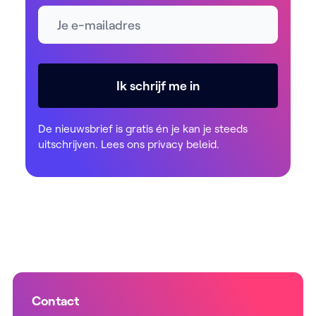
E-mailadres *
Ik schrijf me in
De nieuwsbrief is gratis én je kan je steeds
uitschrijven. Lees ons
privacy beleid
.
Contact