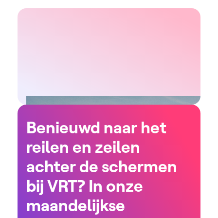
Benieuwd naar het
reilen en zeilen
achter de schermen
bij VRT? In onze
maandelijkse