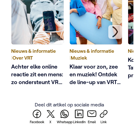
Nieuws & informatie
Nieuws & informatie
Nieu
|
Over VRT
|
Muziek
Kobe
Achter elke online
Klaar voor zon, zee
Tave
reactie zit een mens:
en muziek! Ontdek
pres
zo ondersteunt VRT
de line-up van VRT
het 
schermgezichten
Zomerhit
met 
De a
Deel dit artikel op sociale media
Facebook
X
Whatsapp
LinkedIn
Email
Link