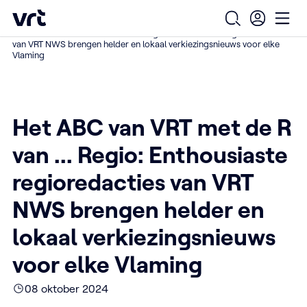
Ga naar de hoofdinhoud
VRT (home)
/
/
/
Home
Over ons
De impact van VRT voel je overal
Open zoekfo
Ope
Het ABC van VRT met de R van ... Regio: Enthousiaste regioredacties
van VRT NWS brengen helder en lokaal verkiezingsnieuws voor elke
Vlaming
Het ABC van VRT met de R
van ... Regio: Enthousiaste
regioredacties van VRT
NWS brengen helder en
lokaal verkiezingsnieuws
voor elke Vlaming
08 oktober 2024