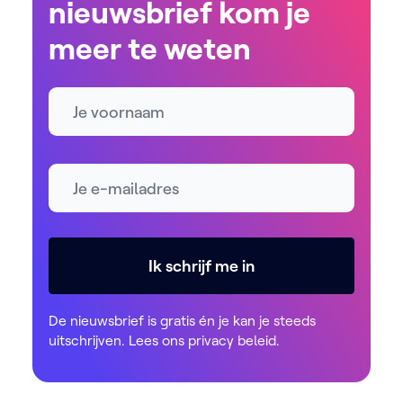
nieuwsbrief kom je
meer te weten
Naam
E-mailadres *
Ik schrijf me in
De nieuwsbrief is gratis én je kan je steeds
uitschrijven. Lees ons
privacy beleid
.