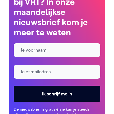
bij VRT? In onze
maandelijkse
nieuwsbrief kom je
meer te weten
Naam
E-mailadres *
Ik schrijf me in
De nieuwsbrief is gratis én je kan je steeds