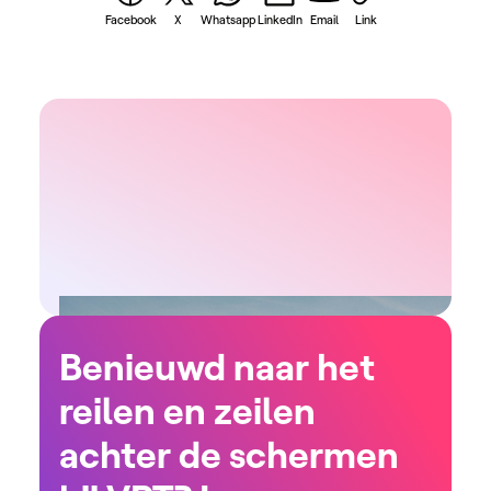
Facebook
X
Whatsapp
LinkedIn
Email
Link
Benieuwd naar het
reilen en zeilen
achter de schermen