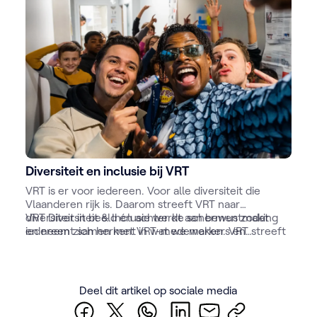
VRT krijg je alle kansen!
Diversiteit en inclusie bij VRT
VRT is er voor iedereen. Voor alle diversiteit die
Vlaanderen rijk is. Daarom streeft VRT naar
diversiteit in beeld én achter de schermen zodat
VRT Diversiteit & Inclusie werkt aan bewustmaking
iedereen zich herkent in wat we maken. VRT streeft
en neemt samen met VRT-medewerkers en
naar inclusie op verschillende vlakken.
programmamakers stappen om actief te werken aan
meer diversiteit in het aanbod. Dat gebeurt via
advies, ondersteuning en inspiratie.
Deel dit artikel op sociale media