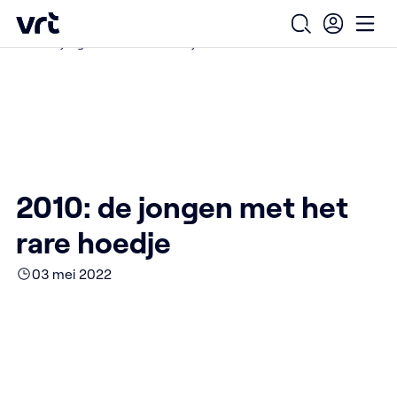
Ga naar de hoofdinhoud
VRT (home)
/
/
/
Home
Over ons
Nieuws over VRT
Open zoekfo
Ope
2010: de jongen met het rare hoedje
2010: de jongen met het
rare hoedje
03 mei 2022