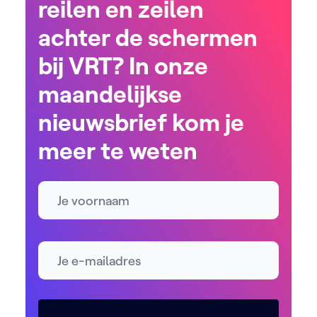
reilen en zeilen
achter de schermen
bij VRT? In onze
maandelijkse
nieuwsbrief kom je
meer te weten
Naam
E-mailadres *