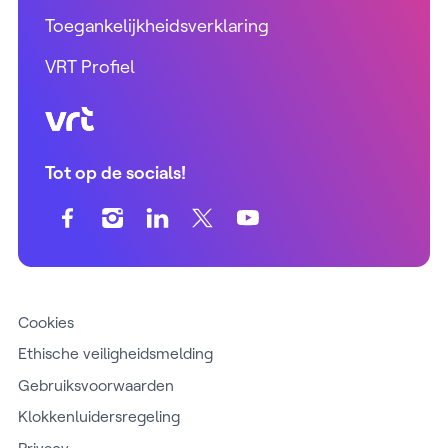
Toegankelijkheidsverklaring
VRT Profiel
VRT (home)
Tot op de socials!
Cookies
Ethische veiligheidsmelding
Gebruiksvoorwaarden
Klokkenluidersregeling
Privacy