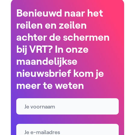
Benieuwd naar het
reilen en zeilen
achter de schermen
bij VRT? In onze
maandelijkse
nieuwsbrief kom je
meer te weten
Naam
E-mailadres *