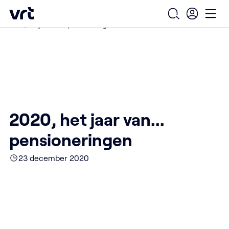
Ga naar de hoofdinhoud
VRT (home)
/
/
/
Home
Over ons
Nieuws over VRT
Open zoekfo
Ope
2020, het jaar van... pensioneringen
2020, het jaar van...
pensioneringen
23 december 2020