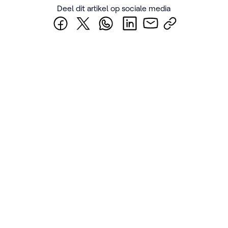
Deel dit artikel op sociale media
Facebook
X
Whatsapp
LinkedIn
Email
Link
Benieuwd naar het
reilen en zeilen