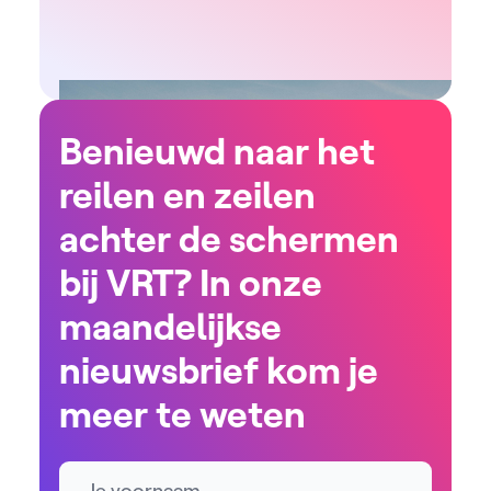
Benieuwd naar het
reilen en zeilen
achter de schermen
bij VRT? In onze
maandelijkse
nieuwsbrief kom je
meer te weten
Naam