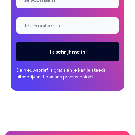
E-mailadres *
Ik schrijf me in
De nieuwsbrief is gratis én je kan je steeds
uitschrijven. Lees ons
privacy beleid
.