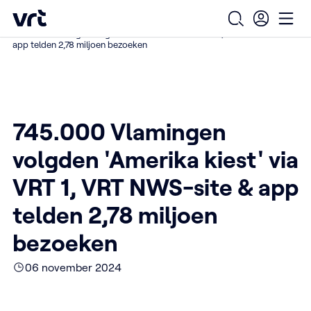
Ga naar de hoofdinhoud
VRT (home)
/
/
/
Home
Over ons
Nieuws over VRT
Open zoekfo
Ope
745.000 Vlamingen volgden 'Amerika kiest' via VRT 1, VRT NWS-site &
app telden 2,78 miljoen bezoeken
745.000 Vlamingen
volgden 'Amerika kiest' via
VRT 1, VRT NWS-site & app
telden 2,78 miljoen
bezoeken
06 november 2024