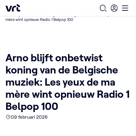
Ga naar de hoofdinhoud
VRT (home)
/
/
/
Home
Over ons
Nieuws over VRT
Open zoekfo
Ope
Arno blijft onbetwist koning van de Belgische muziek: Les yeux de ma
mère wint opnieuw Radio 1 Belpop 100
Arno blijft onbetwist
koning van de Belgische
muziek: Les yeux de ma
mère wint opnieuw Radio 1
Belpop 100
09 februari 2026