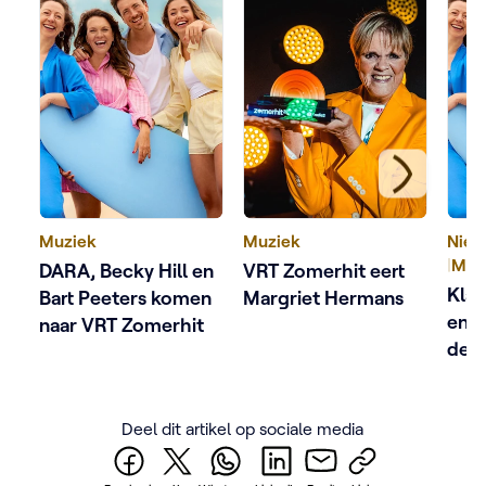
Muziek
Muziek
Nieu
|
Muz
DARA, Becky Hill en
VRT Zomerhit eert
Klaa
Bart Peeters komen
Margriet Hermans
en 
naar VRT Zomerhit
de l
Zom
Deel dit artikel op sociale media