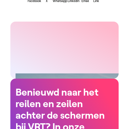
Facebook
X
Whatsapp
LinkedIn
Email
Link
Benieuwd naar het
reilen en zeilen
achter de schermen
bij VRT? In onze