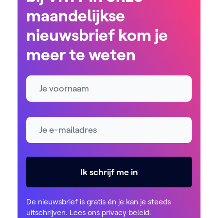
maandelijkse
nieuwsbrief kom je
meer te weten
Naam
E-mailadres *
Ik schrijf me in
De nieuwsbrief is gratis én je kan je steeds
uitschrijven. Lees ons
privacy beleid
.