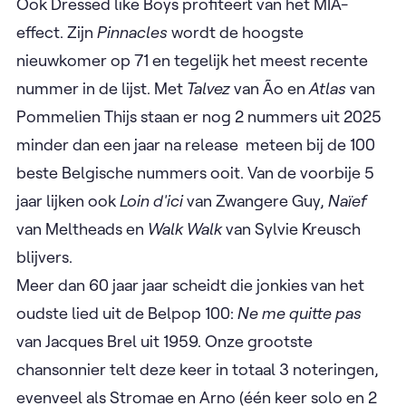
Ook Dressed like Boys profiteert van het MIA-
effect. Zijn
Pinnacles
wordt de hoogste
nieuwkomer op 71 en tegelijk het meest recente
nummer in de lijst. Met
Talvez
van Ão en
Atlas
van
Pommelien Thijs staan er nog 2 nummers uit 2025
minder dan een jaar na release ​ meteen bij de 100
beste Belgische nummers ooit. Van de voorbije 5
jaar lijken ook
Loin d'ici
van Zwangere Guy,
Naïef
van Meltheads en
Walk Walk
van Sylvie Kreusch
blijvers.
Meer dan 60 jaar jaar scheidt die jonkies van het
oudste lied uit de Belpop 100:
Ne me quitte pas
van Jacques Brel uit 1959. Onze grootste
chansonnier telt deze keer in totaal 3 noteringen,
evenveel als Stromae en Arno (één keer solo en 2