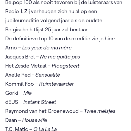
Belpop 100 als nooit tevoren bij de luisteraars van
Radio 1. Zij verheugen zich nu al op een
jubileumeditie volgend jaar als de oudste
Belgische hitlijst 25 jaar zal bestaan.
De definitieve top 10 van deze editie zie je hier:
Arno –
Les yeux de ma mère
Jacques Brel –
Ne me quitte pas ​
Het Zesde Metaal –
Ploegsteert
Axelle Red -
Sensualité
Kommil Foo –
Ruimtevaarder
Gorki –
Mia
dEUS –
Instant Street
Raymond van het Groenewoud –
Twee meisjes
Daan –
Housewife
T.C. Matic –
O La La La