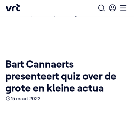
Ga naar de hoofdinhoud
VRT (home)
/
/
/
Home
Over ons
Nieuws over VRT
Open zoekfo
Ope
Bart Cannaerts presenteert quiz over de grote en kleine actua
Bart Cannaerts
presenteert quiz over de
grote en kleine actua
15 maart 2022