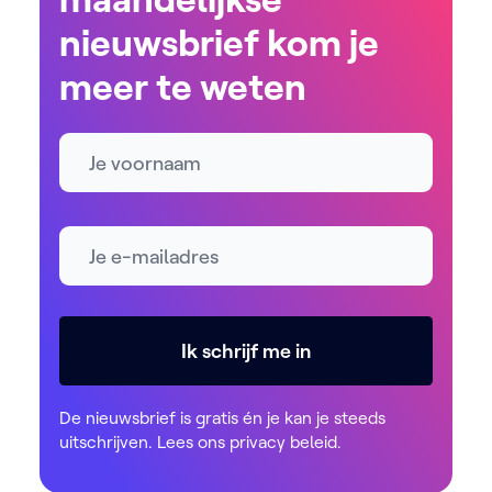
nieuwsbrief kom je
meer te weten
Naam
E-mailadres *
Ik schrijf me in
De nieuwsbrief is gratis én je kan je steeds
uitschrijven. Lees ons
privacy beleid
.