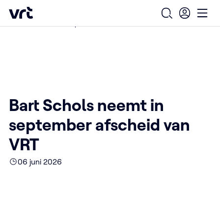
Ga naar de hoofdinhoud
VRT (home)
/
/
/
Home
Over ons
Nieuws over VRT
Open zoekfo
Ope
Bart Schols neemt in september afscheid van VRT
Bart Schols neemt in
september afscheid van
VRT
06 juni 2026