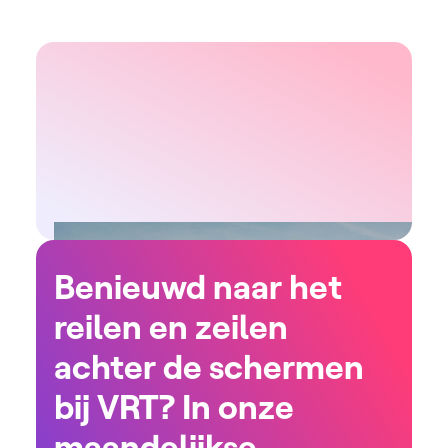
Benieuwd naar het
reilen en zeilen
achter de schermen
bij VRT? In onze
maandelijkse