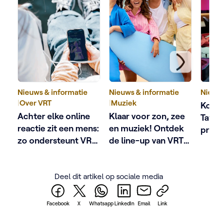
Nieuws & informatie
Nieuws & informatie
Nieu
|
Over VRT
|
Muziek
Kobe
Achter elke online
Klaar voor zon, zee
Tave
reactie zit een mens:
en muziek! Ontdek
pres
zo ondersteunt VRT
de line-up van VRT
het 
schermgezichten
Zomerhit
met 
De a
Deel dit artikel op sociale media
Facebook
X
Whatsapp
LinkedIn
Email
Link