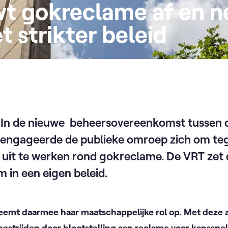
t gokreclame af en 
 strikter beleid
 In de nieuwe beheersovereenkomst tussen 
 engageerde de publieke omroep zich om te
id uit te werken rond gokreclame. De VRT ze
m in een eigen beleid.
emt daarmee haar maatschappelijke rol op. Met deze 
estrijden door blootstelling aan reclame voor kansspel