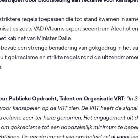
striktere regels toepassen die tot stand kwamen in sa
nisaties zoals VAD (Vlaams expertisecentrum Alcohol en
et kabinet van Minister Dalle.
 bevat: een strenge benadering van gokgedrag in het a
uit gokreclame en strikte regels rond de uitzendmome
.
eur Publieke Opdracht, Talent en Organisatie VRT
:
“In 
voor kansspelen op de VRT zien. De VRT heeft de signal
okreclame zeer ter harte genomen. Het engagement uit 
m gokreclame tot een noodzakelijk minimum te beperk
ichtlijnen. De eerste impact van ons beleid zal al vanaf j