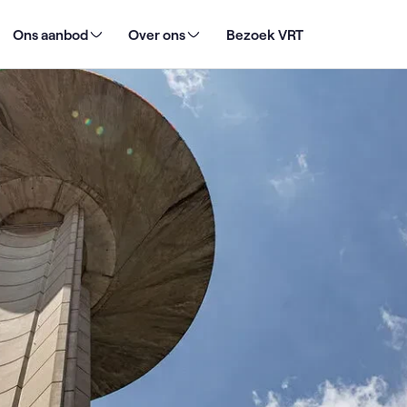
e af en neemt voortouw met strikter beleid
Ons aanbod
Over ons
Bezoek VRT