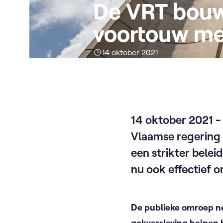
De VRT bouw
voortouw met
14 oktober 2021
14 oktober 2021 -
Vlaamse regering
een strikter bele
nu ook effectief o
De publieke omroep ne
gokverslaving helpen b