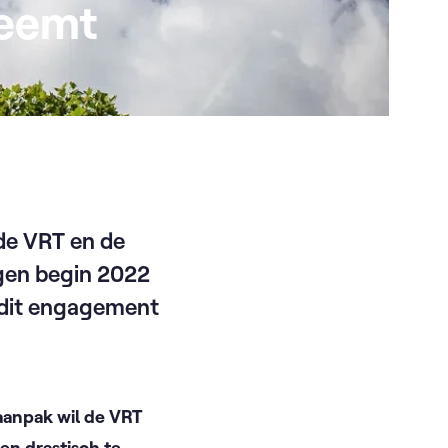
neemt
de VRT en de
gen begin 2022
t dit engagement
aanpak wil de VRT
en drastisch te