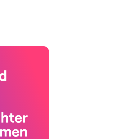
d
chter
rmen