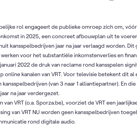
elijke rol engageert de publieke omroep zich om, vóór
nkomst in 2025, een concreet afbouwplan uit te voeren
it kansspelbedrijven jaar na jaar verlaagd worden. Dit 
 werken voor het substantiële inkomstenverlies en financi
1 januari 2022 de druk van reclame rond kansspelen sign
op online kanalen van VRT. Voor televisie betekent dit al
 kansspelbedrijven (van 3 naar 1 alliantiepartner). En di
jaar na jaar verdergezet.
n van VRT (o.a. Sporza.be), voorziet de VRT een jaarlij
ising van VRT NU worden geen kansspelbedrijven toegel
unicatie rond digitale audio.