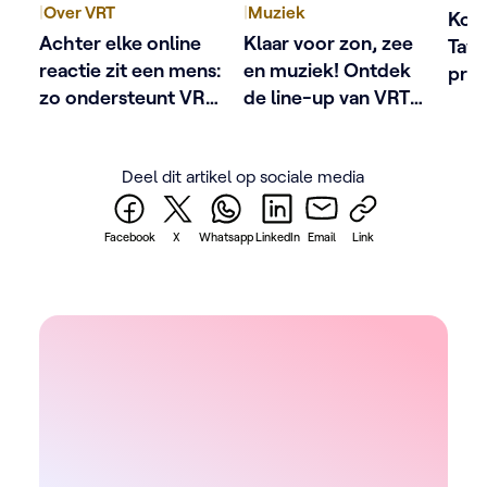
|
Over VRT
|
Muziek
Kobe
Achter elke online
Klaar voor zon, zee
Tave
reactie zit een mens:
en muziek! Ontdek
pres
zo ondersteunt VRT
de line-up van VRT
het 
schermgezichten
Zomerhit
met 
De a
Deel dit artikel op sociale media
Facebook
X
Whatsapp
LinkedIn
Email
Link