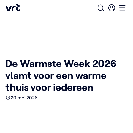
Ga naar de hoofdinhoud
VRT (home)
/
/
/
Home
Over ons
Nieuws over VRT
Open zoekfo
Ope
De Warmste Week 2026 vlamt voor een warme thuis voor iedereen
De Warmste Week 2026
vlamt voor een warme
thuis voor iedereen
20 mei 2026