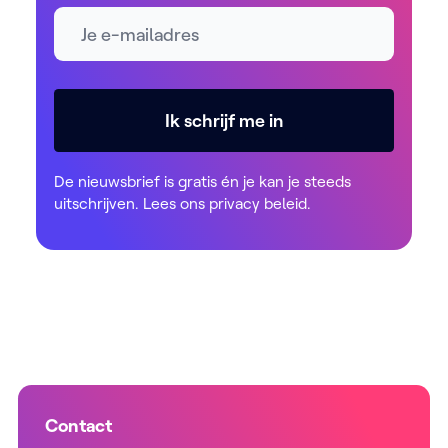
E-mailadres *
Ik schrijf me in
De nieuwsbrief is gratis én je kan je steeds
uitschrijven. Lees ons
privacy beleid
.
Contact