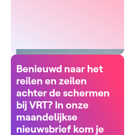
Benieuwd naar het
reilen en zeilen
achter de schermen
bij VRT? In onze
maandelijkse
nieuwsbrief kom je