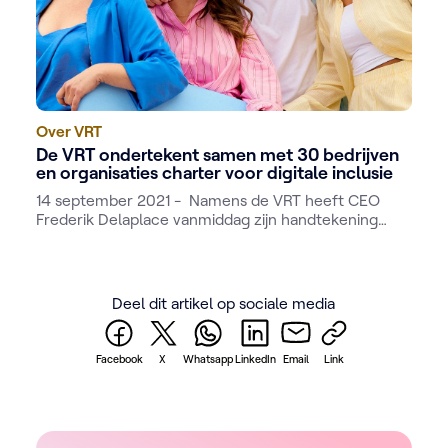
Over VRT
De VRT ondertekent samen met 30 bedrijven
en organisaties charter voor digitale inclusie
14 september 2021 - Namens de VRT heeft CEO
Frederik Delaplace vanmiddag zijn handtekening
gezet onder
DigitAll
, een charter voor digitale
inclusie dat het initiatief is van BNP Paribas Fortis en
Proximus. Samen met een dertigtal bedrijven,
overheidsinstanties, regeringen en sociale
Deel dit artikel op sociale media
organisaties engageert de VRT zich hiermee om de
digitale kloof te verkleinen. Want als publieke
omroep van Vlaanderen willen we dat de toekomst
Facebook
X
Whatsapp
LinkedIn
Email
Link
digitaal voor ons allemaal is.