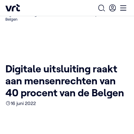
Ga naar de hoofdinhoud
VRT (home)
/
/
/
Home
Over ons
Nieuws over VRT
Open zoekfo
Ope
Digitale uitsluiting raakt aan mensenrechten van 40 procent van de
Belgen
Digitale uitsluiting raakt
aan mensenrechten van
40 procent van de Belgen
16 juni 2022