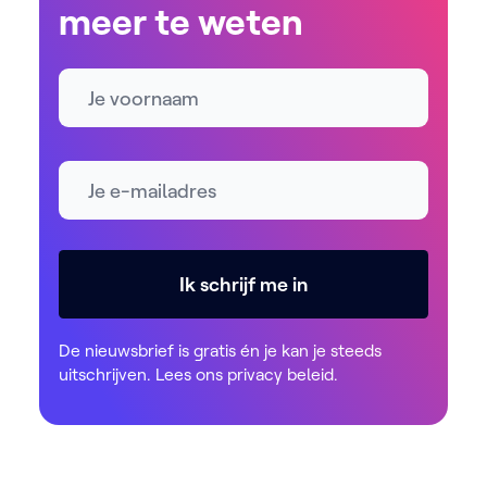
meer te weten
Naam
E-mailadres *
Ik schrijf me in
De nieuwsbrief is gratis én je kan je steeds
uitschrijven. Lees ons
privacy beleid
.