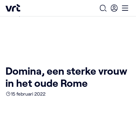
Ga naar de hoofdinhoud
VRT (home)
/
/
/
Home
Over ons
Nieuws over VRT
Open zoekfo
Ope
Domina, een sterke vrouw in het oude Rome
Domina, een sterke vrouw
in het oude Rome
15 februari 2022