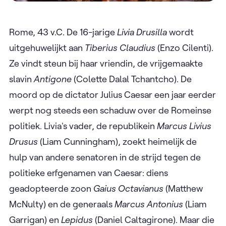
Rome, 43 v.C. De 16-jarige
Livia Drusilla
wordt
uitgehuwelijkt aan
Tiberius Claudius
(Enzo Cilenti).
Ze vindt steun bij haar vriendin, de vrijgemaakte
slavin
Antigone
(Colette Dalal Tchantcho). De
moord op de dictator Julius Caesar een jaar eerder
werpt nog steeds een schaduw over de Romeinse
politiek. Livia's vader, de republikein
Marcus Livius
Drusus
(Liam Cunningham), zoekt heimelijk de
hulp van andere senatoren in de strijd tegen de
politieke erfgenamen van Caesar: diens
geadopteerde zoon
Gaius Octavianus
(Matthew
McNulty) en de generaals
Marcus Antonius
(Liam
Garrigan) en
Lepidus
(Daniel Caltagirone). Maar die