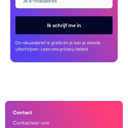
Ik schrijf me in
De nieuwsbrief is gratis én je kan je steeds
uitschrijven. Lees ons
privacy beleid
.
Contact
Contacteer ons