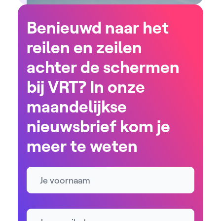
Benieuwd naar het
reilen en zeilen
achter de schermen
bij VRT? In onze
maandelijkse
nieuwsbrief kom je
meer te weten
Naam
E-mailadres *