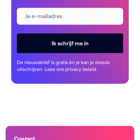
E-mailadres *
Ik schrijf me in
De nieuwsbrief is gratis én je kan je steeds
uitschrijven. Lees ons
privacy beleid
.
Contact