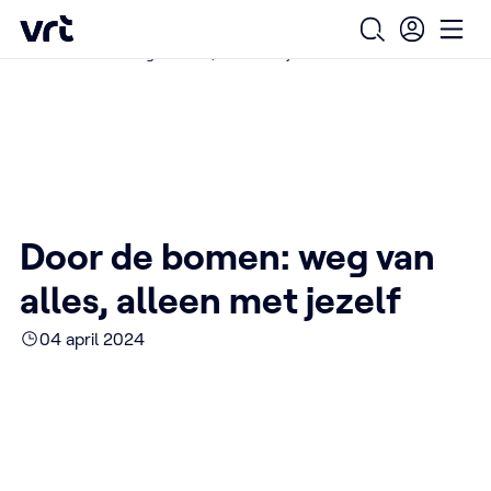
Ga naar de hoofdinhoud
VRT (home)
/
/
/
Home
Over ons
Nieuws over VRT
Open zoekfo
Ope
Door de bomen: weg van alles, alleen met jezelf
Door de bomen: weg van
alles, alleen met jezelf
04 april 2024