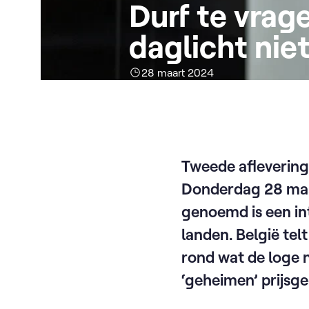
Durf te vrage
daglicht nie
28 maart 2024
Tweede aflevering
Donderdag 28 maar
genoemd is een int
landen. België tel
rond wat de loge n
‘geheimen’ prijsg