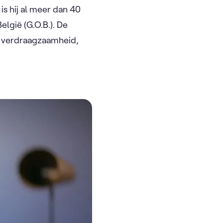
is hij al meer dan 40
elgië (G.O.B.). De
an verdraagzaamheid,