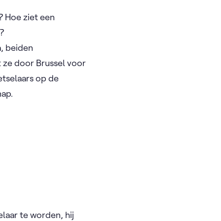
? Hoe ziet een
n?
, beiden
t ze door Brussel voor
etselaars op de
hap.
elaar te worden, hij