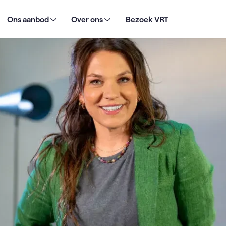
llie dingen die het daglicht niet mogen zien?"
Ons aanbod
Over ons
Bezoek VRT