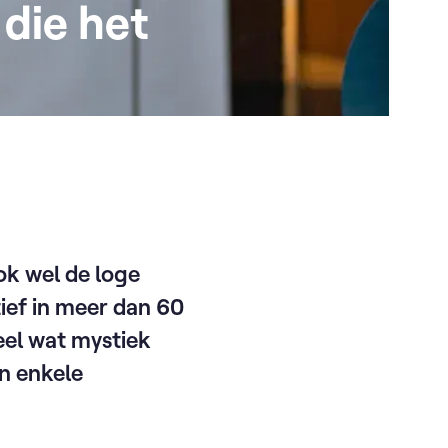
 die het
ok wel de loge
tief in meer dan 60
eel wat mystiek
en enkele