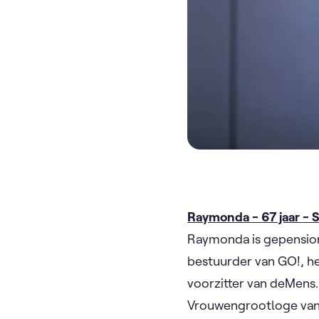
Raymonda - 67 jaar -
Raymonda is gepension
bestuurder van GO!, h
voorzitter van deMens.
Vrouwengrootloge van B