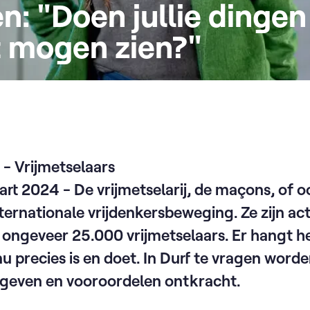
n: "Doen jullie dingen
t mogen zien?"
 - Vrijmetselaars
t 2024 - De vrijmetselarij, de maçons, of o
ernationale vrijdenkersbeweging. Ze zijn ac
t ongeveer 25.000 vrijmetselaars. Er hangt h
u precies is en doet. In Durf te vragen word
egeven en vooroordelen ontkracht.