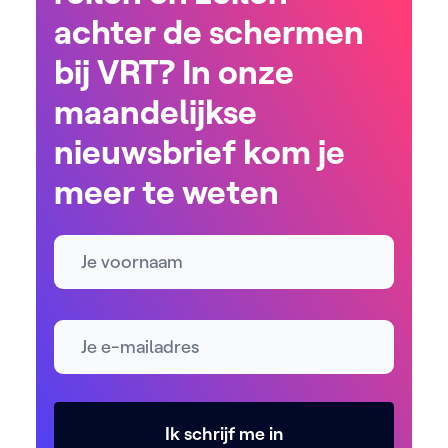
achter de schermen
bij VRT? In onze
maandelijkse
nieuwsbrief kom je
meer te weten
Naam
E-mailadres *
Ik schrijf me in