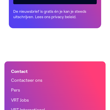
De nieuwsbrief is gratis én je kan je steeds
uitschrijven. Lees ons
privacy beleid
.
Contact
Contacteer ons
Pers
VRT Jobs
VRT International