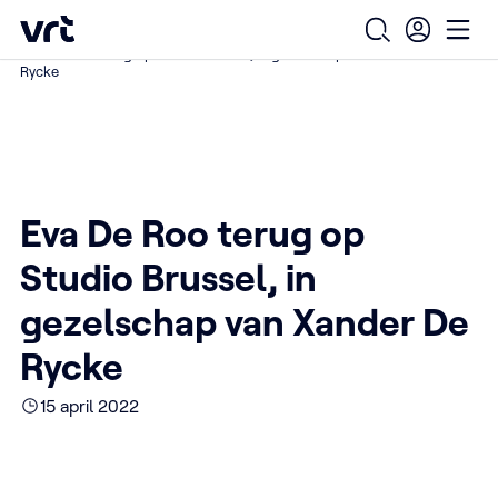
Ga naar de hoofdinhoud
VRT (home)
/
/
/
Home
Over ons
Nieuws over VRT
Open zoekfo
Ope
Eva De Roo terug op Studio Brussel, in gezelschap van Xander De
Rycke
Eva De Roo terug op
Studio Brussel, in
gezelschap van Xander De
Rycke
15 april 2022