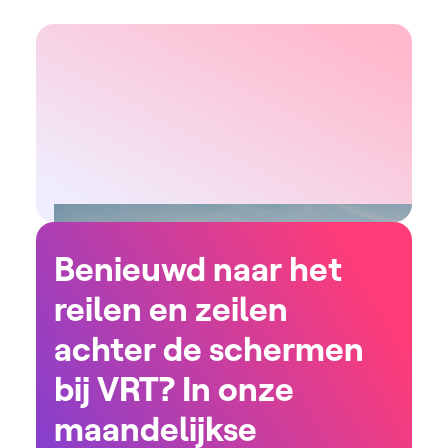
Benieuwd naar het
reilen en zeilen
achter de schermen
bij VRT? In onze
maandelijkse