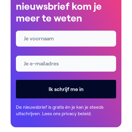
nieuwsbrief kom je
meer te weten
Naam
E-mailadres *
Ik schrijf me in
De nieuwsbrief is gratis én je kan je steeds
uitschrijven. Lees ons
privacy beleid
.