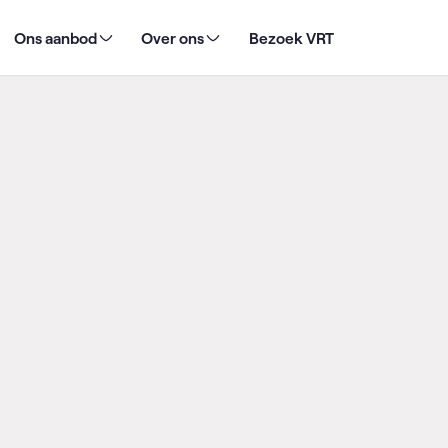
senrechten
Ons aanbod
Over ons
Bezoek VRT