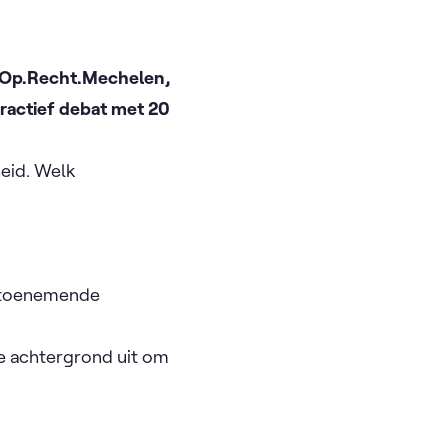
l Op.Recht.Mechelen,
ractief debat met 20
heid. Welk
n toenemende
e achtergrond uit om