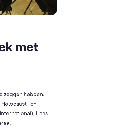
rek met
te zeggen hebben.
r Holocaust- en
ternational), Hans
eraal