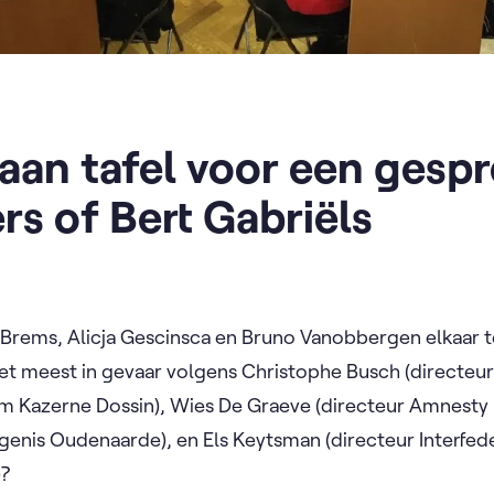
j aan tafel voor een gesp
rs of Bert Gabriëls
a Brems, Alicja Gescinsca en Bruno Vanobbergen elkaar 
et meest in gevaar volgens Christophe Busch (directeu
azerne Dossin), Wies De Graeve (directeur Amnesty In
genis Oudenaarde), en Els Keytsman (directeur Interfed
)?