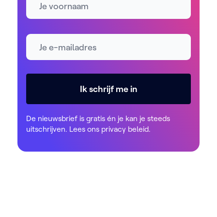
E-mailadres *
Ik schrijf me in
De nieuwsbrief is gratis én je kan je steeds
uitschrijven. Lees ons
privacy beleid
.