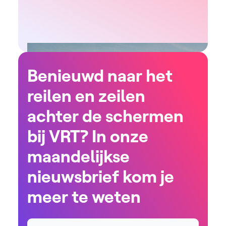
Benieuwd naar het
reilen en zeilen
achter de schermen
bij VRT? In onze
maandelijkse
nieuwsbrief kom je
meer te weten
Naam