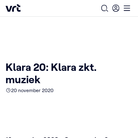
Ga naar de hoofdinhoud
VRT (home)
/
/
/
Home
Over ons
Nieuws over VRT
Klara 20: Klara zkt. muziek
Open zoekfo
Ope
Klara 20: Klara zkt.
muziek
20 november 2020