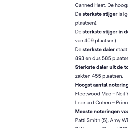
Canned Heat. De hoogst
De
sterkste stijger
is I
plaatsen).
De
sterkste stijger in 
van 409 plaatsen).
De
sterkste daler
staat
893 en dus 585 plaats
Sterkste daler uit de 
zakten 455 plaatsen.
Hoogst aantal notering
Fleetwood Mac – Neil Y
Leonard Cohen – Prince
Meeste noteringen voor
Patti Smith (5), Amy Wi