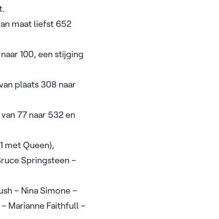
t.
van maat liefst 652
naar 100, een stijging
 van plaats 308 naar
n van 77 naar 532 en
(+1 met Queen),
 Bruce Springsteen –
Bush – Nina Simone –
 – Marianne Faithfull –