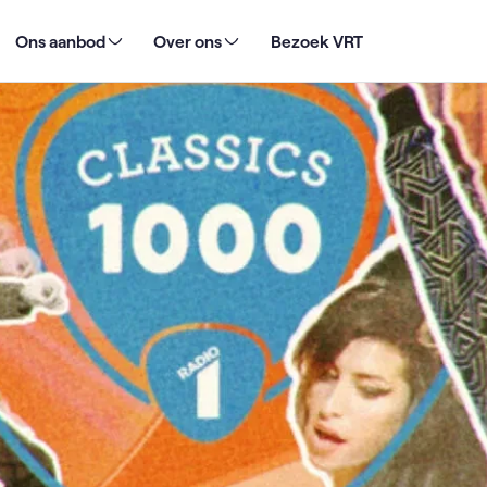
n Arno opnieuw op 1 in de Radio 1 Classics 1000
Ons aanbod
Over ons
Bezoek VRT