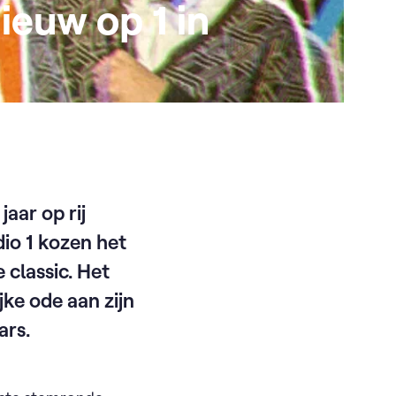
ieuw op 1 in
aar op rij
dio 1 kozen het
 classic. Het
jke ode aan zijn
ars.