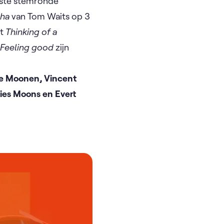
rste stemronde
tha
van Tom Waits op 3
et
Thinking of a
t
Feeling good
zijn
te Moonen, Vincent
lies Moons en Evert