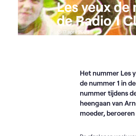
Les yeux de 
de Radio 1 C
17 april 2023
Het nummer Les ye
de nummer 1 in de 
nummer tijdens deze
heengaan van Arno,
moeder, beroeren d