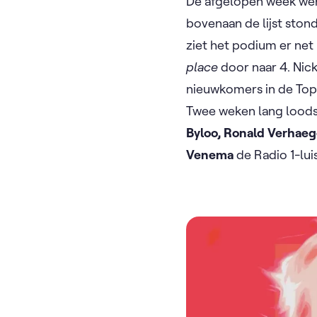
De afgelopen week we
bovenaan de lijst ston
ziet het podium er net
place
door naar 4. Nic
nieuwkomers in de Top
Twee weken lang lood
Byloo, Ronald Verhaege
Venema
de Radio 1-lui