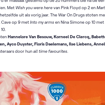
rd er massaal gestemd op de 20 nummers die na de ee
den. Met
Wish you were here
van Pink Floyd op 2 en
Mar
 hetzelfde uit als vorig jaar. The War On Drugs stoten m
k Cave op 9 met
Into my arms
en Nina Simone op 10 me
 10.
sten
Hannelore Van Besouw, Korneel De Clercq, Babet
n, Ayco Duyster, Floris Daelemans, Ilse Liebens, Anne
steraars door hun
all time favourites
.