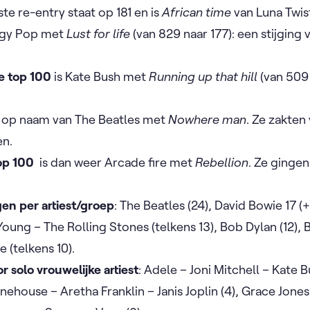
e re-entry staat op 181 en is
African time
van Luna Twis
ggy Pop met
Lust for life
(van 829 naar 177): een stijging 
de top 100
is Kate Bush met
Running up that hill
(van 509 
 op naam van The Beatles met
Nowhere man
. Ze zakten
en.
top 100
is dan weer Arcade fire met
Rebellion
. Ze ginge
en per artiest/groep
: The Beatles (24), David Bowie 17 
oung – The Rolling Stones (telkens 13), Bob Dylan (12),
 (telkens 10).
 solo vrouwelijke artiest
: Adele – Joni Mitchell – Kate 
nehouse – Aretha Franklin – Janis Joplin (4), Grace Jones