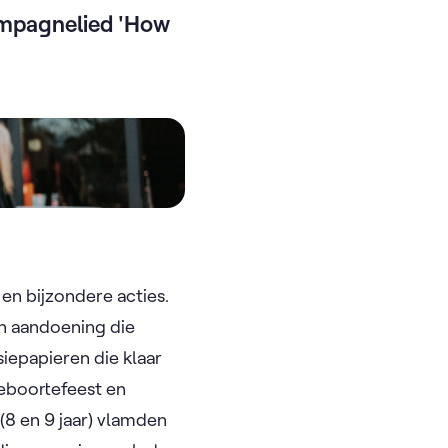
ampagnelied 'How
n bijzondere acties.
en aandoening die
siepapieren die klaar
geboortefeest en
8 en 9 jaar) vlamden