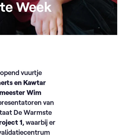
ste Week
lopend vuurtje
aerts en Kawtar
meester Wim
presentatoren van
 staat De Warmste
roject 1
, waarbij er
validatiecentrum