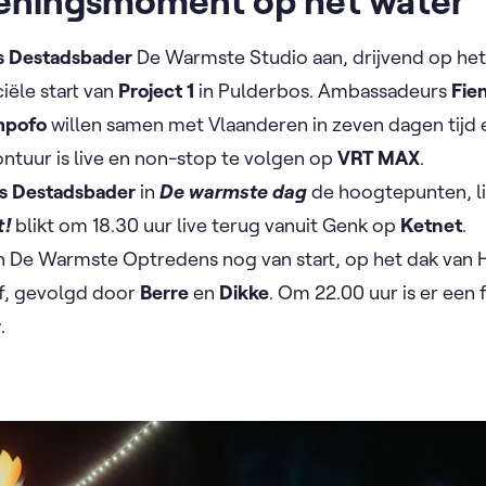
eningsmoment op het water
s Destadsbader
De Warmste Studio aan, drijvend op he
iële start van
Project 1
in Pulderbos. Ambassadeurs
Fie
mpofo
willen samen met Vlaanderen in zeven dagen tijd 
ontuur is live en non-stop te volgen op
VRT MAX
.
ls Destadsbader
in
De warmste dag
de hoogtepunten, l
t!
blikt om 18.30 uur live terug vanuit Genk op
Ketnet
.
n De Warmste Optredens nog van start, op het dak van 
 af, gevolgd door
Berre
en
Dikke
. Om 22.00 uur is er een f
y
.