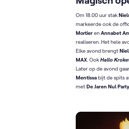
Magisch op
Om 18.00 uur stak
Niel
markeerde ook de offic
Mortier
en
Annabet A
realiseren. Het hele av
Elke avond brengt
Nie
MAX
. Ook
Hallo Kroke
Later op de avond gaa
Mentissa
bijt de spits
met
De Jaren Nul Part