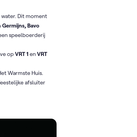
t water. Dit moment
n Germijns, Bavo
een speelboerderij
ive op
VRT 1
en
VRT
Het Warmste Huis.
eestelijke afsluiter