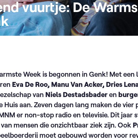
end vuurtje: De Warm
nk
Warmste Week is begonnen in Genk! Met een 
oren
Eva De Roo, Manu Van Acker, Dries Len
gezelschap van
Niels Destadsbader
en
burge
Huis aan. Zeven dagen lang maken de vier 
MNM er non-stop radio en televisie. Dit jaar
 van mensen die onzichtbaar ziek zijn. Ook
P
peelboerderij moet gebouwd worden voor re