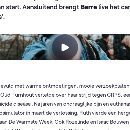
an start. Aansluitend brengt
Berre
live het c
'.
gevuld met warme ontmoetingen, mooie verzoekplaten e
 Oud-Turnhout vertelde over haar strijd tegen CRPS, e
uicide disease'. Na jaren van ondraaglijke pijn en euthana
osimulator in maart de verlossing. Ruth vierde een her
aan De Warmste Week. Ook Rozelinde en Isaac Bouwen (