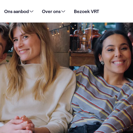
e: De Warmste Week opent in Genk
Ons aanbod
Over ons
Bezoek VRT