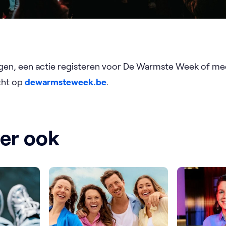
agen, een actie registeren voor De Warmste Week of me
cht op
dewarmsteweek.be
. ​
ker ook