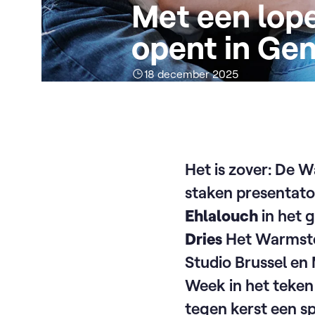
Met een lop
opent in Ge
18 december 2025
Het is zover: De 
staken presentat
Ehlalouch
in het 
Dries
Het Warmste 
Studio Brussel en 
Week in het teken
tegen kerst een s