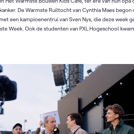
n Het Warmste Bouwen Kids Café, ter ere van hun opa d
kanker. De Warmste Ruiltocht van Cynthia Maes begon
 met een kampioenentrui van Sven Nys, die deze week g
ste Week. Ook de studenten van PXL Hogeschool kwam