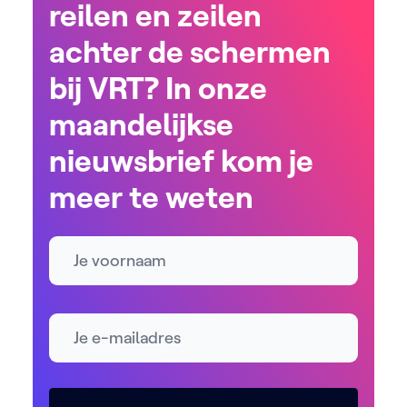
reilen en zeilen
achter de schermen
bij VRT? In onze
maandelijkse
nieuwsbrief kom je
meer te weten
Naam
E-mailadres *