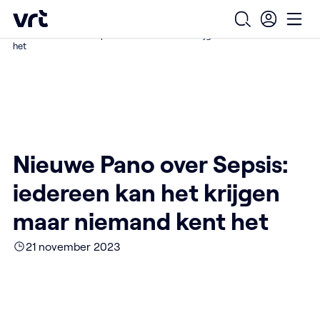
Ga naar de hoofdinhoud
VRT (home)
/
/
/
Home
Over ons
Nieuws over VRT
Open zoekfo
Ope
Nieuwe Pano over Sepsis: iedereen kan het krijgen maar niemand kent
het
Nieuwe Pano over Sepsis:
iedereen kan het krijgen
maar niemand kent het
21 november 2023