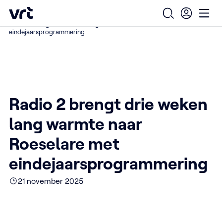
Ga naar de hoofdinhoud
VRT (home)
/
/
/
Home
Over ons
Nieuws over VRT
Open zoekfo
Ope
Radio 2 brengt drie weken lang warmte naar Roeselare met
eindejaarsprogrammering
Radio 2 brengt drie weken
lang warmte naar
Roeselare met
eindejaarsprogrammering
21 november 2025