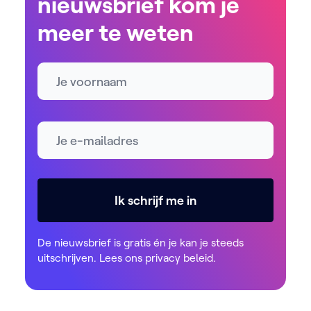
nieuwsbrief kom je
meer te weten
Naam
E-mailadres *
Ik schrijf me in
De nieuwsbrief is gratis én je kan je steeds
uitschrijven. Lees ons
privacy beleid
.