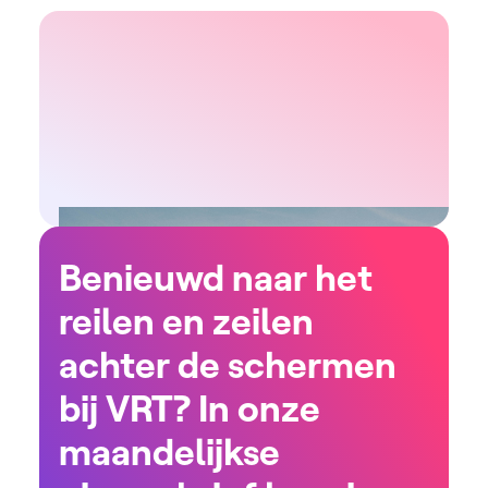
Benieuwd naar het
reilen en zeilen
achter de schermen
bij VRT? In onze
maandelijkse