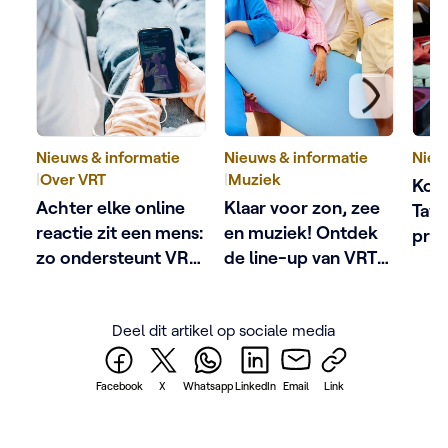
Nieuws & informatie
Nieuws & informatie
Nieu
|
Over VRT
|
Muziek
Kobe
Achter elke online
Klaar voor zon, zee
Tave
reactie zit een mens:
en muziek! Ontdek
pres
zo ondersteunt VRT
de line-up van VRT
het 
schermgezichten
Zomerhit
met 
De a
Deel dit artikel op sociale media
Facebook
X
Whatsapp
LinkedIn
Email
Link