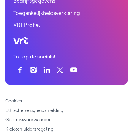
Bedrijfsgegevens
Toegankelijkheidsverklaring
VRT Profiel
VRT (home)
Tot op de socials!
Cookies
Ethische veiligheidsmelding
Gebruiksvoorwaarden
Klokkenluidersregeling