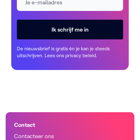
Ik schrijf me in
De nieuwsbrief is gratis én je kan je steeds
uitschrijven. Lees ons
privacy beleid
.
Contact
Contacteer ons