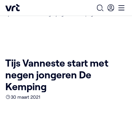
Ga naar de hoofdinhoud
VRT (home)
/
/
/
Home
Over ons
Nieuws over VRT
Open zoekfo
Ope
Tijs Vanneste start met negen jongeren De Kemping
Tijs Vanneste start met
negen jongeren De
Kemping
30 maart 2021