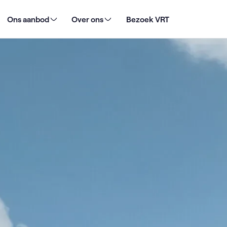
zeven zomerse tips
Ons aanbod
Over ons
Bezoek VRT