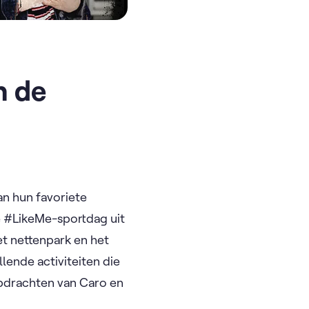
n de
n hun favoriete
e #LikeMe-sportdag uit
et nettenpark en het
lende activiteiten die
pdrachten van Caro en