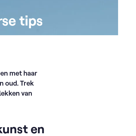
se tips
amen met haar
en oud. Trek
plekken van
kunst en