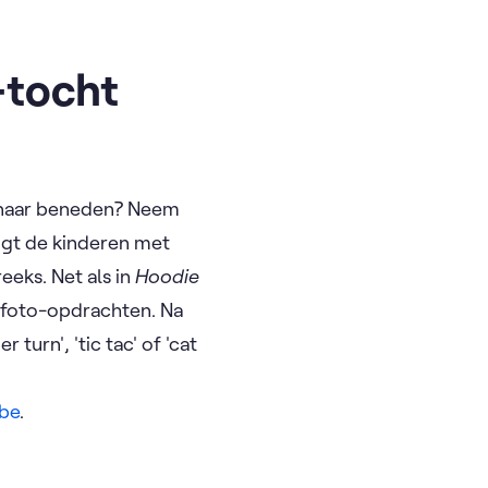
-tocht
et naar beneden? Neem
ngt de kinderen met
eks. Net als in
Hoodie
 foto-opdrachten. Na
urn', 'tic tac' of 'cat
.be
.