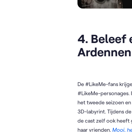
4. Beleef
Ardennen
De #LikeMe-fans krijg
#LikeMe-personages. In
het tweede seizoen en 
3D-labyrint. Tijdens d
de cast zelf ook heef
haar vrienden.
Mooi, he