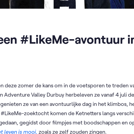
 een #LikeMe-avontuur i
en deze zomer de kans om in de voetsporen te treden va
 Adventure Valley Durbuy herbeleven ze vanaf 4 juli d
genieten ze van een avontuurlijke dag in het klimbos, h
e #LikeMe-zoektocht komen de Ketnetters langs verschil
t gedaan, gegidst door filmpjes met boodschappen en o
t leven is mooi,
zoals ze zelf zouden zingen.