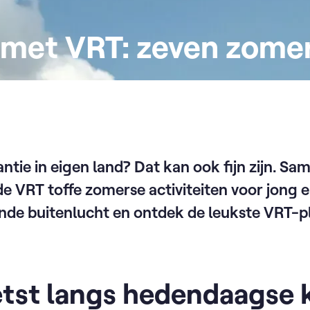
 met VRT: zeven zomer
antie in eigen land? Dat kan ook fijn zijn. S
de VRT toffe zomerse activiteiten voor jong 
onde buitenlucht en ontdek de leukste VRT-
fietst langs hedendaagse 