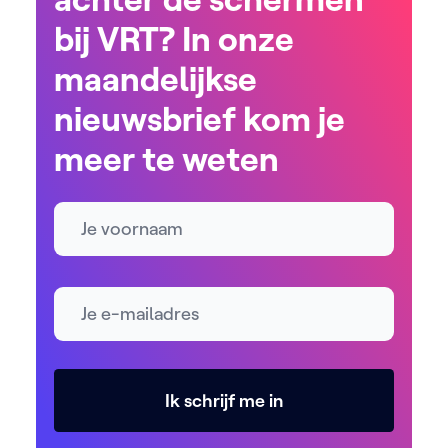
bij VRT? In onze
maandelijkse
nieuwsbrief kom je
meer te weten
Naam
E-mailadres *
Ik schrijf me in