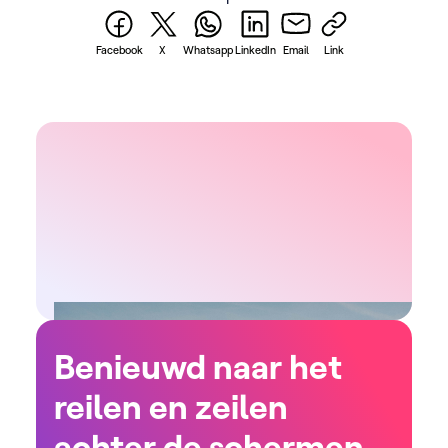
Facebook
X
Whatsapp
LinkedIn
Email
Link
Benieuwd naar het
reilen en zeilen
achter de schermen