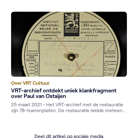
Over VRT
|
Cultuur
VRT-archief ontdekt uniek klankfragment
over Paul van Ostaijen
25 maart 2021 - Het VRT-archief met de restauratie
zijn 78-toerenplaten. De restauratie leidde meteen
al tot de ontdekking van een opmerkelijke én
onbekende audiofile: het verslag van de
herbegraving van Paul van Ostaijen op 8 november
1952.
Deel dit artikel op sociale media