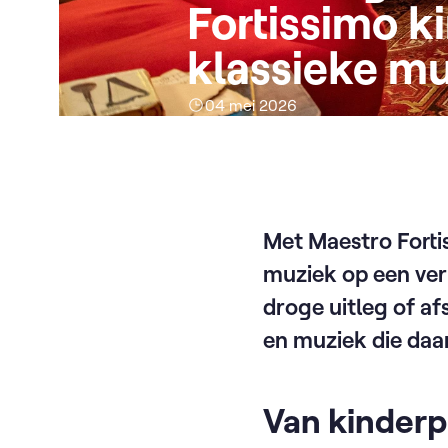
Fortissimo k
klassieke m
04 mei 2026
Met Maestro Forti
muziek op een ver
droge uitleg of a
en muziek die daa
Van kinder