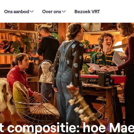
e: hoe Maestro Fortissimo kinderen laat luisteren naar klassieke muziek
Ons aanbod
Over ons
Bezoek VRT
t compositie: hoe Ma