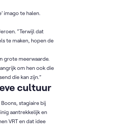
e’ imago te halen.
eroen. “Terwijl dat
els te maken, hopen de
een grote meerwaarde.
langrijk om hen ook die
end die kan zijn.”
ieve cultuur
Boons, stagiaire bij
inig aantrekkelijk en
nnen VRT en dat idee