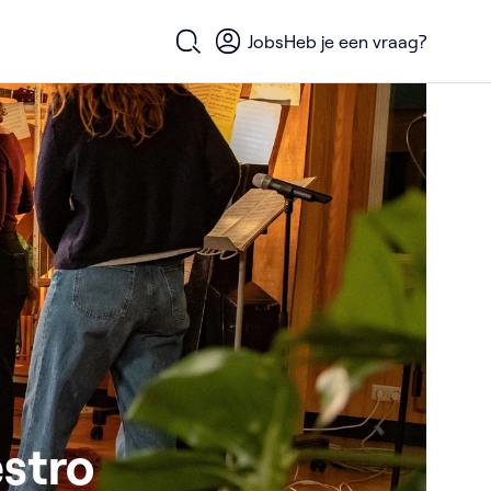
Jobs
Heb je een vraag?
Open zoekformulier
estro