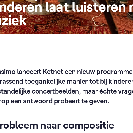
inderen laat luisteren 
uziek
ssimo lanceert Ketnet een nieuw programma 
rassend toegankelijke manier tot bij kinder
fstandelijke concertbeelden, maar échte vra
rop een antwoord probeert te geven.
probleem naar compositie