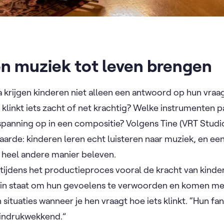
en muziek tot leven brengen
krijgen kinderen niet alleen een antwoord op hun vraag
linkt iets zacht of net krachtig? Welke instrumenten p
spanning op in een compositie? Volgens Tine (VRT Studio
arde: kinderen leren echt luisteren naar muziek, en e
 heel andere manier beleven.
s tijdens het productieproces vooral de kracht van kinde
d in staat om hun gevoelens te verwoorden en komen me
ituaties wanneer je hen vraagt hoe iets klinkt. “Hun fant
t indrukwekkend.”