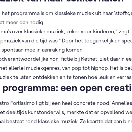
 het programma is om klassieke muziek uit haar ‘stoffig
dat meer dan nodig.
ma’s over klassieke muziek, zeker voor kinderen,” zegt J
muziek van die tijd was.” Door het toegankelijk en spe
r spontaan mee in aanraking komen.
dverantwoordelijke non-fictie bij Ketnet, ziet daarin 
et allerlei muziekgenres, van pop tot hiphop. Het is be
uziek te laten ontdekken en te tonen hoe leuk en verrass
t programma: een open creat
ro Fortissimo ligt bij een heel concrete nood. Annelies 
het deeltijds kunstonderwijs, merkte dat er opvallend we
aal bestaat rond klassieke muziek. Ze kaartte dat aan bi