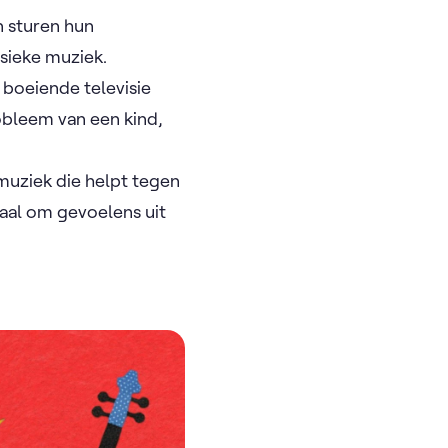
n sturen hun
ssieke muziek.
boeiende televisie
robleem van een kind,
 muziek die helpt tegen
aal om gevoelens uit