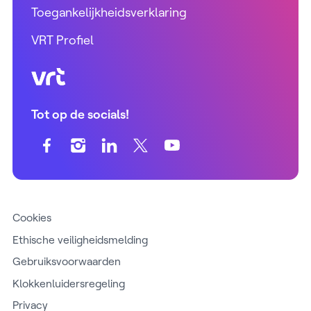
Toegankelijkheidsverklaring
VRT Profiel
VRT (home)
Tot op de socials!
Cookies
Ethische veiligheidsmelding
Gebruiksvoorwaarden
Klokkenluidersregeling
Privacy