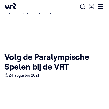
Ga naar de hoofdinhoud
VRT (home)
/
/
/
Home
Over ons
Nieuws over VRT
Open zoekfo
Ope
Volg de Paralympische Spelen bij de VRT
Volg de Paralympische
Spelen bij de VRT
24 augustus 2021