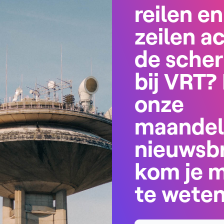
reilen en
zeilen a
de sche
bij VRT? 
onze
maandel
nieuwsbr
kom je 
te wete
Naam