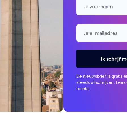
E-mailadres *
Ik schrijf m
De nieuwsbrief is gratis é
steeds uitschrijven. Lees
beleid
.