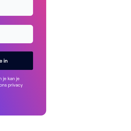
e in
n je kan je
 ons
privacy