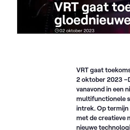
VRT gaat to
gloednieuwe
02 oktober 2023
VRT gaat toekoms
2 oktober 2023 –D
vanavond in een n
multifunctionele 
intrek. Op termij
met de creatieve 
nieuwe technologi