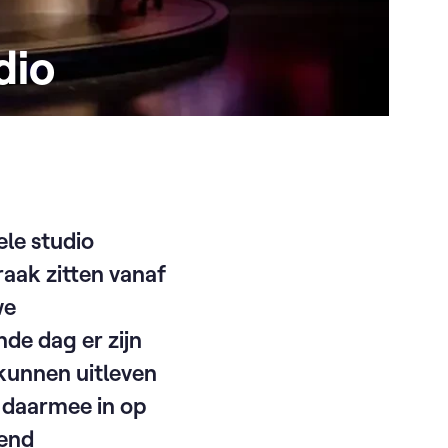
dio
le studio
aak zitten vanaf
we
de dag er zijn
kunnen uitleven
 daarmee in op
rend