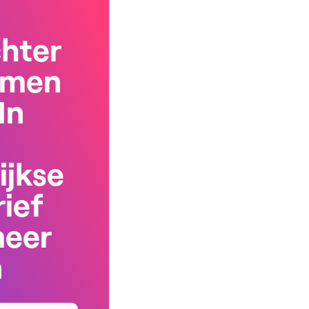
chter
rmen
In
ijkse
ief
meer
n