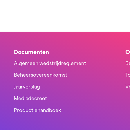
Documenten
O
Algemeen wedstrijdreglement
B
Beheersovereenkomst
T
Jaarverslag
VR
Mediadecreet
Productiehandboek