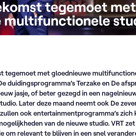
ekomst tegemoet met
 multifunctionele stu
t tegemoet met gloednieuwe multifunctione
e duidingsprogramma’s Terzake en De afspr
ieuw jasje, of beter gezegd in een nagelnieu
studio. Later deze maand neemt ook De zeven
n zullen ook entertainmentprogramma’s zich 
mogelijkheden van de nieuwe studio. VRT zet
e om relevant te blijven in een snel verande