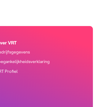
ver VRT
edrijfsgegevens
oegankelijkheidsverklaring
T Profiel