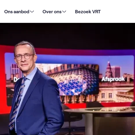
emoet met gloednieuwe multifunctionele studio
Ons aanbod
Over ons
Bezoek VRT