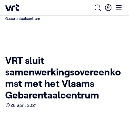
Ga naar de hoofdinhoud
VRT (home)
/
/
/
Home
Over ons
Nieuws over VRT
Open zoekfo
Ope
VRT sluit samenwerkingsovereenkomst met het Vlaams
Gebarentaalcentrum
VRT sluit
samenwerkingsovereenko
mst met het Vlaams
Gebarentaalcentrum
28 april 2021