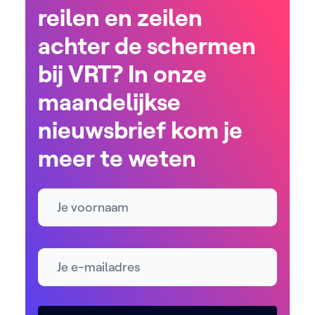
reilen en zeilen
achter de schermen
bij VRT? In onze
maandelijkse
nieuwsbrief kom je
meer te weten
Naam
E-mailadres *