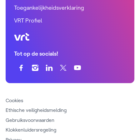
Toegankelijkheidsverklaring
VRT Profiel
VRT (home)
Tot op de socials!
Cookies
Ethische veiligheidsmelding
Gebruiksvoorwaarden
Klokkenluidersregeling
Privacy