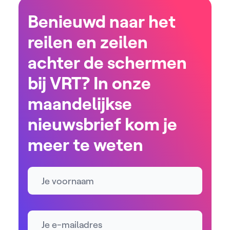
Benieuwd naar het
reilen en zeilen
achter de schermen
bij VRT? In onze
maandelijkse
nieuwsbrief kom je
meer te weten
Naam
E-mailadres *