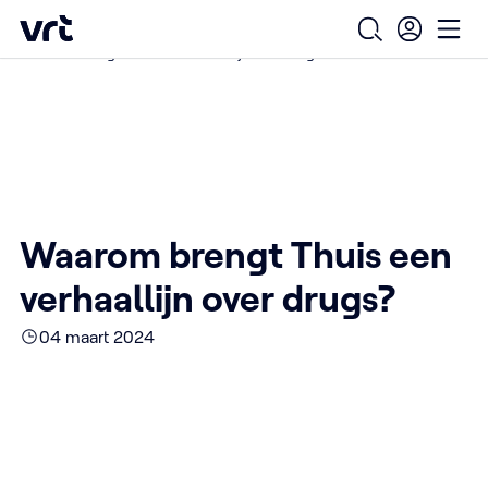
Ga naar de hoofdinhoud
VRT (home)
/
/
/
Home
Over ons
Nieuws over VRT
Open zoekfo
Ope
Waarom brengt Thuis een verhaallijn over drugs?
Waarom brengt Thuis een
verhaallijn over drugs?
04 maart 2024