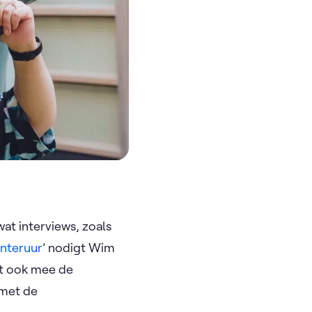
at interviews, zoals
nteruur
’ nodigt Wim
et ook mee de
 met de