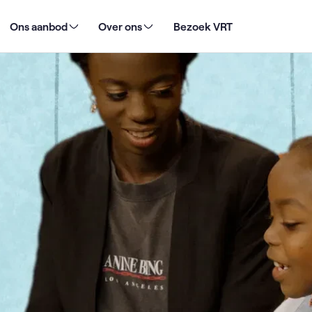
dt VRT aan boeken?
Ons aanbod
Over ons
Bezoek VRT