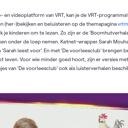
- en videoplatform van VRT, kan je de VRT-programma’
ten (her-)bekijken en beluisteren op de themapagina
vrtm
 je kinderen om te lezen. Zo zijn er de ‘Boomhutverhale
ken onder de loep nemen. Ketnet-wrapper Sarah Mouha
 ‘Sarah leest voor’. En met ‘De voorleesclub’ brengen
ot leven. Voor wie minder goed hoort, zijn er versies m
pjes van ‘De voorleesclub’ ook als luisterverhalen besch