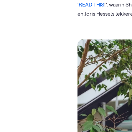
‘
READ THIS
!’, waarin 
en Joris Hessels lekke