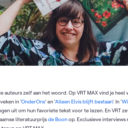
e auteurs zelf aan het woord. Op VRT MAX vind je heel w
eken in ‘
OnderOns
’ en ‘
Alleen Elvis blijft bestaan
’. In ‘
Wi
en uit om hun favoriete tekst voor te lezen. En VRT z
aamse literatuurprijs
de Boon
op. Exclusieve interviews