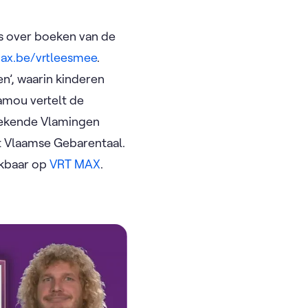
s over boeken van de
ax.be/vrtleesmee
.
n’, waarin kinderen
mou vertelt de
 bekende Vlamingen
et Vlaamse Gebarentaal.
ikbaar op
VRT MAX
.