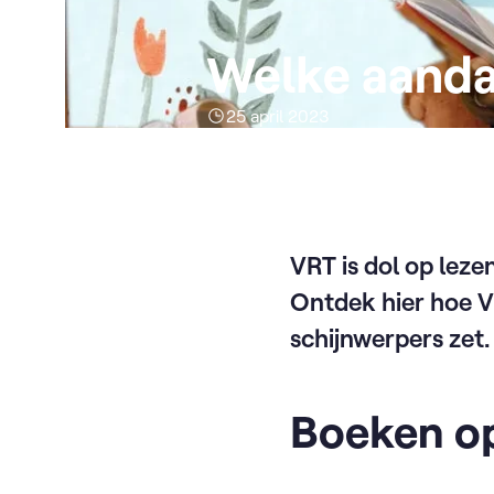
Welke aanda
25 april 2023
VRT is dol op lezen
Ontdek hier hoe V
schijnwerpers zet.
Boeken o