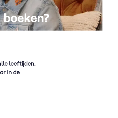
n boeken?
lle leeftijden.
or in de