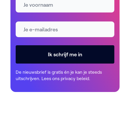
E-mailadres *
Ik schrijf me in
De nieuwsbrief is gratis én je kan je steeds
uitschrijven. Lees ons
privacy beleid
.