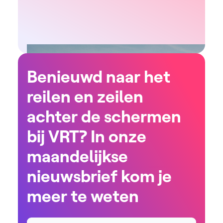
Benieuwd naar het
reilen en zeilen
achter de schermen
bij VRT? In onze
maandelijkse
nieuwsbrief kom je
meer te weten
Naam