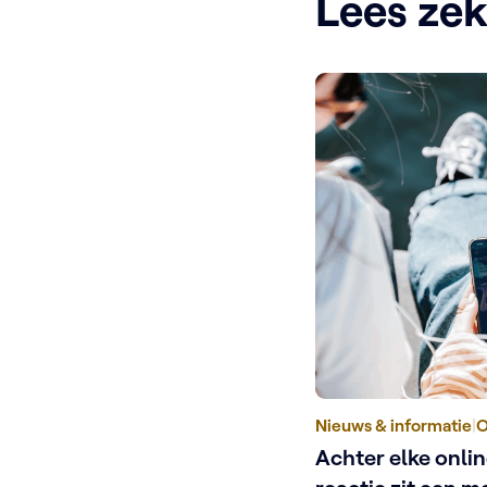
Lees ze
Nieuws & informatie
|
O
Achter elke onli