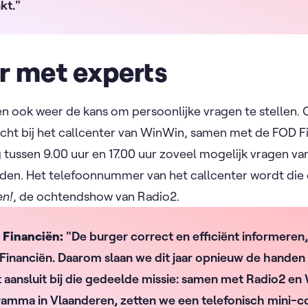
nkt."
r met experts
een ook weer de kans om persoonlijke vragen te stellen.
echt bij het callcenter van WinWin, samen met de FOD F
 tussen 9.00 uur en 17.00 uur zoveel mogelijk vragen van
den. Het telefoonnummer van het callcenter wordt di
n!
, de ochtendshow van Radio2.
 Financiën:
"De burger correct en efficiënt informeren,
Financiën. Daarom slaan we dit jaar opnieuw de handen 
ect aansluit bij die gedeelde missie: samen met Radio2 e
mma in Vlaanderen, zetten we een telefonisch mini-co