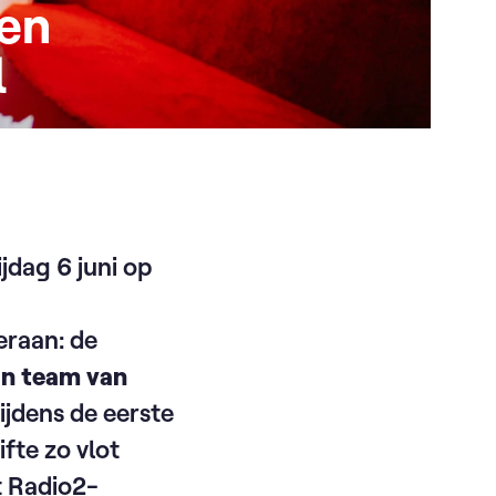
pen
l
jdag 6 juni op
eraan: de
ijn team van
ijdens de eerste
ifte zo vlot
t Radio2-