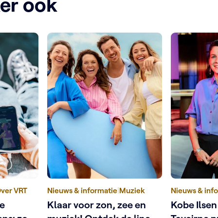
ker ook
ver VRT
Nieuws & informatie
|
Muziek
Nieuws & inf
ne
Klaar voor zon, zee en
Kobe Ilsen