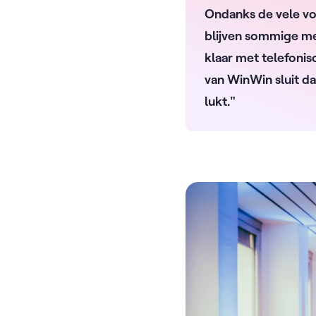
Ondanks de vele voo
blijven sommige me
klaar met telefonisc
van WinWin sluit daa
lukt."