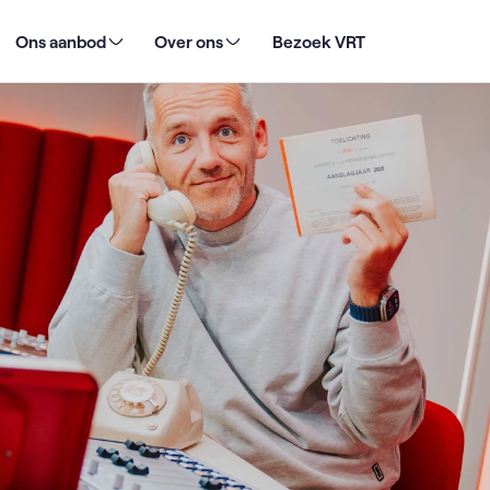
perts helpen luisteraars tijdens belastingspecial
Ons aanbod
Over ons
Bezoek VRT