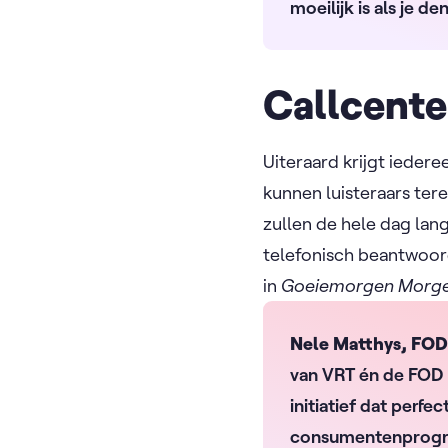
moeilijk is als je de
Callcente
Uiteraard krijgt ieder
kunnen luisteraars ter
zullen de hele dag lang
telefonisch beantwoor
in
Goeiemorgen Morge
Nele Matthys, FOD
van VRT én de FOD 
initiatief dat perf
consumentenprogra