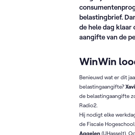
consumentenprogr
belastingbrief. Da
de hele dag klaar
aangifte van de p
WinWin lood
Benieuwd wat er dit jaa
belastingaangifte?
Xav
de belastingaangifte z
Radio2.
Hij nodigt elke werkdag
de Fiscale Hogeschool
Aggelen
(UHasselt). O