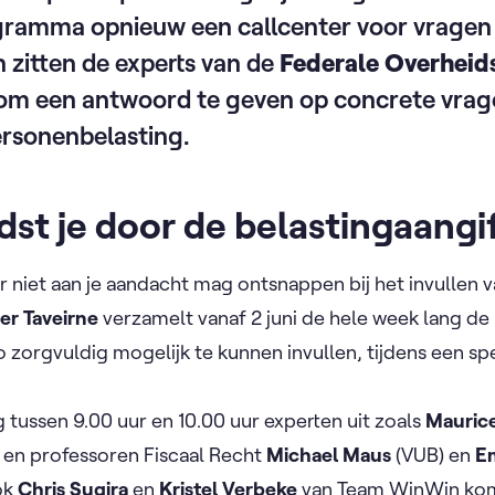
amma opnieuw een callcenter voor vragen 
n zitten de experts van de
Federale Overheid
 om een antwoord te geven op concrete vrag
ersonenbelasting.
st je door de belastingaangi
r niet aan je aandacht mag ontsnappen bij het invullen v
ier Taveirne
verzamelt vanaf 2 juni de hele week lang de 
o zorgvuldig mogelijk te kunnen invullen, tijdens een s
 tussen 9.00 uur en 10.00 uur experten uit zoals
Mauric
 en professoren Fiscaal Recht
Michael Maus
(VUB) en
E
ok
Chris Sugira
en
Kristel Verbeke
van Team WinWin kome