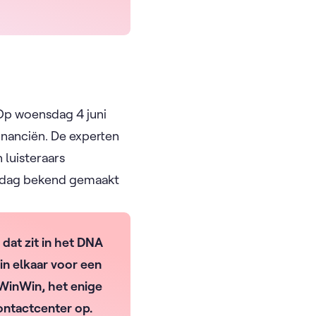
 Op woensdag 4 juni
inanciën. De experten
 luisteraars
e dag bekend gemaakt
 dat zit in het DNA
in elkaar voor een
n WinWin, het enige
ntactcenter op.