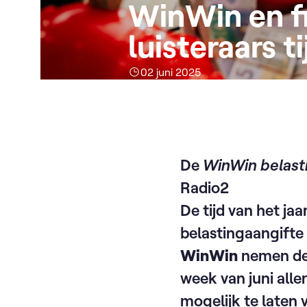
WinWin en fi
luisteraars t
02 juni 2025
De
WinWin belast
Radio2
De tijd van het j
belastingaangifte
WinWin
nemen de 
week van juni alle
mogelijk te laten