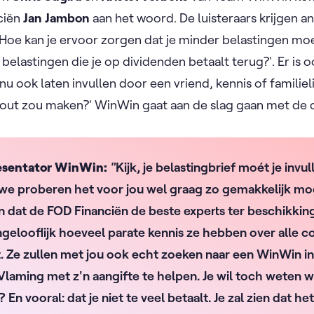
ciën
Jan Jambon
aan het woord. De luisteraars krijgen 
Hoe kan je ervoor zorgen dat je minder belastingen moe
e belastingen die je op dividenden betaalt terug?'. Er is 
e nu ook laten invullen door een vriend, kennis of familie
 fout zou maken?' WinWin gaat aan de slag gaan met de
resentator WinWin:
"
Kijk, je belastingbrief moét je invu
we proberen het voor jou wel graag zo gemakkelijk mog
jn dat de FOD Financiën de beste experts ter beschikking
ongelooflijk hoeveel parate kennis ze hebben over alle co
t. Ze zullen met jou ook echt zoeken naar een WinWin in j
Vlaming met z'n aangifte te helpen. Je wil toch weten 
 En vooral: dat je niet te veel betaalt. Je zal zien dat het