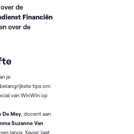
over de
sdienst Financiën
en over de
fte
an je
belangrijkste tips om
pecial van WinWin op
e De Mey
, docent aan
mma Suzanne Van
n langs. Xavier laat