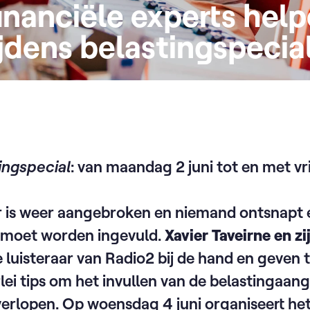
nanciële experts hel
ijdens belastingspecia
ingspecial
: van maandag 2 juni tot en met vri
aar is weer aangebroken en niemand ontsnapt 
 moet worden ingevuld.
Xavier Taveirne en z
luisteraar van Radio2 bij de hand en geven t
rlei tips om het invullen van de belastingaang
 verlopen. Op woensdag 4 juni organiseert he