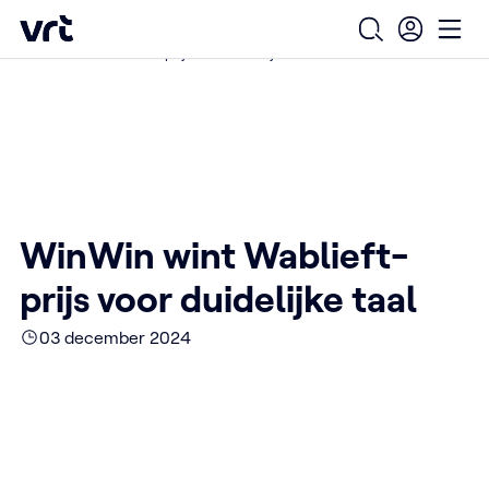
Ga naar de hoofdinhoud
VRT (home)
/
/
/
Home
Over ons
Nieuws over VRT
Open zoekfo
Ope
WinWin wint Wablieft-prijs voor duidelijke taal
WinWin wint Wablieft-
prijs voor duidelijke taal
03 december 2024