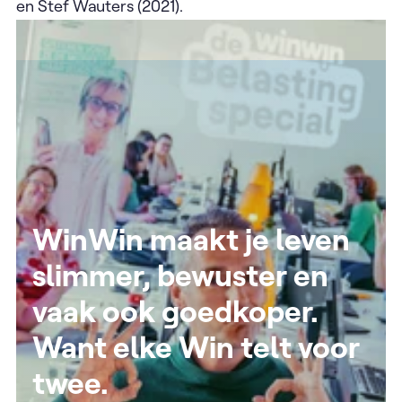
en Stef Wauters (2021).
WinWin maakt je leven
slimmer, bewuster en
vaak ook goedkoper.
Want elke Win telt voor
twee.