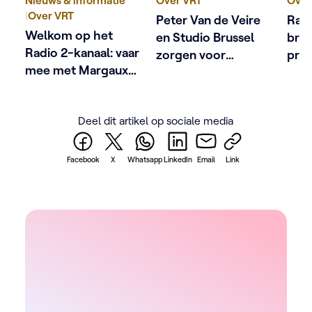
Nieuws & informatie
Over VRT
Over
|
Over VRT
Peter Van de Veire
Rad
Welkom op het
en Studio Brussel
brei
Radio 2-kanaal: vaar
zorgen voor
prog
mee met Margaux
Herentals’
dwars door
eerbetoon aan
Vlaanderen
Christophe
Deel dit artikel op sociale media
Lambrecht
Facebook
X
Whatsapp
LinkedIn
Email
Link